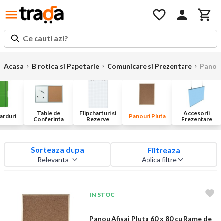
Ce cauti azi?
Acasa
Birotica si Papetarie
Comunicare si Prezentare
Panour
Table de
Flipcharturi si
Accesorii
arduri
Panouri Pluta
Conferinta
Rezerve
Prezentare
Sorteaza dupa
Filtreaza
Aplica filtre
IN STOC
Panou Afisaj Pluta 60 x 80 cu Rame de