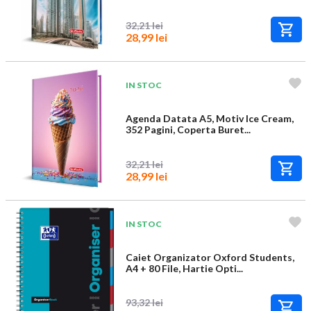
32,21 lei
28,99 lei
IN STOC
Agenda Datata A5, Motiv Ice Cream,
352 Pagini, Coperta Buret...
32,21 lei
28,99 lei
IN STOC
Caiet Organizator Oxford Students,
A4 + 80 File, Hartie Opti...
93,32 lei