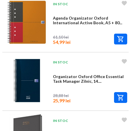
IN STOC
Agenda Organizator Oxford
International Active Book, A5 + 80...
61,10 lei
54,99 lei
IN STOC
Organizator Oxford Office Essential
Task Manager Zilnic, 14....
28,88 lei
25,99 lei
IN STOC