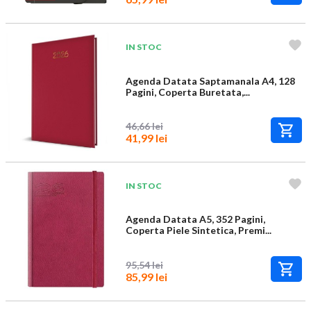
IN STOC
Agenda Datata Saptamanala A4, 128
Pagini, Coperta Buretata,...
46,66 lei
41,99 lei
IN STOC
Agenda Datata A5, 352 Pagini,
Coperta Piele Sintetica, Premi...
95,54 lei
85,99 lei