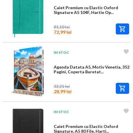
Caiet Premium cu Elastic Oxford
Signature A5 104F, Hartie Op...
81,10 lei
72,99 lei
IN STOC
Agenda Datata A5, Motiv Venetia, 352
Pagini, Coperta Buretat...
32,21 lei
28,99 lei
IN STOC
Caiet Premium cu Elastic Oxford
Signature, A5 80 File, Harti...