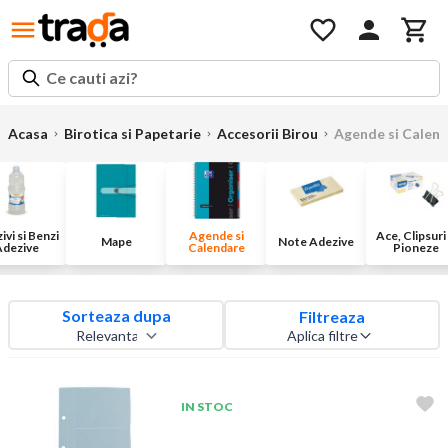
Ce cauti azi?
Acasa
Birotica si Papetarie
Accesorii Birou
Agende si Calen
ivi si Benzi
Agende si
Ace, Clipsuri 
Mape
Note Adezive
dezive
Calendare
Pioneze
Sorteaza dupa
Filtreaza
Aplica filtre
IN STOC