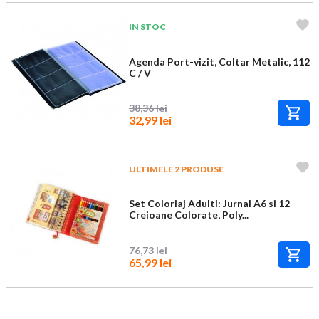
IN STOC
Agenda Port-vizit, Coltar Metalic, 112
C / V
38,36 lei
32,99 lei
ULTIMELE 2 PRODUSE
Set Coloriaj Adulti: Jurnal A6 si 12
Creioane Colorate, Poly...
76,73 lei
65,99 lei