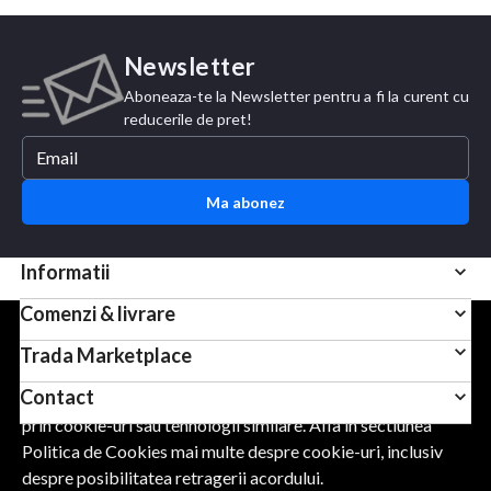
Newsletter
Aboneaza-te la Newsletter pentru a fi la curent cu
reducerile de pret!
Ma abonez
Informatii
Comenzi & livrare
Pentru scopuri precum afisarea de continut personalizat,
Trada Marketplace
folosim module cookie sau tehnologii similare. Apasand
Contact
Accept, esti de acord sa permiti colectarea de informatii
prin cookie-uri sau tehnologii similare. Afla in sectiunea
Politica de Cookies mai multe despre cookie-uri, inclusiv
URMARESTE-NE
despre posibilitatea retragerii acordului.