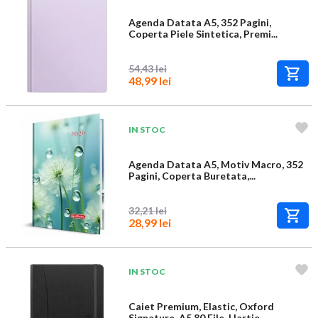
Agenda Datata A5, 352 Pagini,
Coperta Piele Sintetica, Premi...
54,43 lei
48,99 lei
IN STOC
Agenda Datata A5, Motiv Macro, 352
Pagini, Coperta Buretata,...
32,21 lei
28,99 lei
IN STOC
Caiet Premium, Elastic, Oxford
Signature, A5 80 File, Hartie...