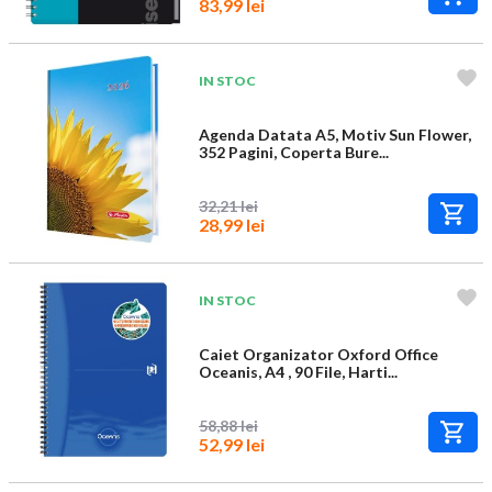
83,99 lei
IN STOC
Agenda Datata A5, Motiv Sun Flower,
352 Pagini, Coperta Bure...
32,21 lei
28,99 lei
IN STOC
Caiet Organizator Oxford Office
Oceanis, A4 , 90 File, Harti...
58,88 lei
52,99 lei