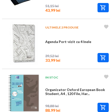
51,15 lei
43,99 lei
ULTIMELE 2 PRODUSE
Agenda Port-vizit cu 4 Inele
39,52 lei
33,99 lei
IN STOC
Organizator Oxford European Book
Student, A4 , 120 File, Har...
98,88 lei
88,99 lei