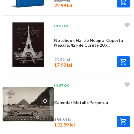
25,54 lei
22,99 lei
IN STOC
Notebook Hartie Neagra, Coperta
Neagra, 42 File Cusute 20 x...
20,92 lei
17,99 lei
IN STOC
Calendar Metalic Perpetuu
154,64 lei
132,99 lei