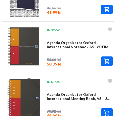
46,66 lei
41,99 lei
IN STOC
Agenda Organizator Oxford
International Notebook A5+ 80 File...
56,66 lei
50,99 lei
IN STOC
Agenda Organizator Oxford
International Meeting Book, A5 + 8...
73,32 lei
65,99 lei