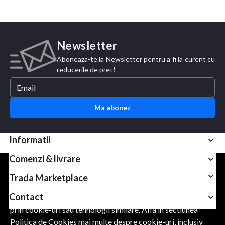
Newsletter
Aboneaza-te la Newsletter pentru a fi la curent cu
reducerile de pret!
Ma abonez
Informatii
Comenzi & livrare
Pentru scopuri precum afisarea de continut personalizat,
Trada Marketplace
folosim module cookie sau tehnologii similare. Apasand
Contact
Accept, esti de acord sa permiti colectarea de informatii
prin cookie-uri sau tehnologii similare. Afla in sectiunea
Politica de Cookies mai multe despre cookie-uri, inclusiv