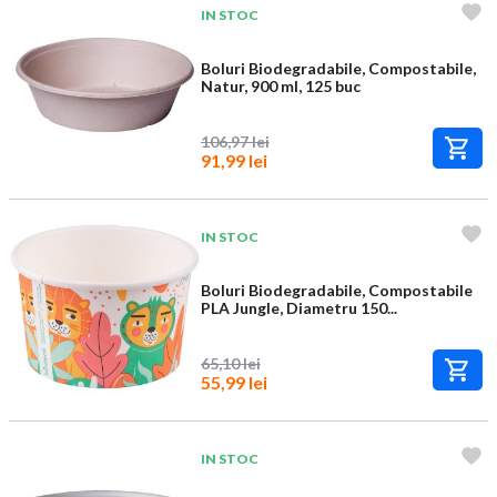
IN STOC
Boluri Biodegradabile, Compostabile,
Natur, 900 ml, 125 buc
106,97 lei
91,99 lei
IN STOC
Boluri Biodegradabile, Compostabile
PLA Jungle, Diametru 150...
65,10 lei
55,99 lei
IN STOC