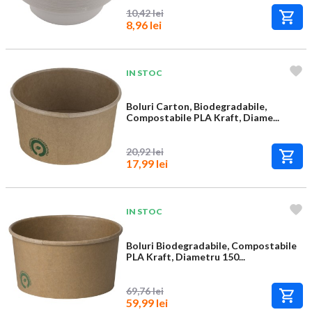
10,42 lei
8,96 lei
IN STOC
Boluri Carton, Biodegradabile,
Compostabile PLA Kraft, Diame...
20,92 lei
17,99 lei
IN STOC
Boluri Biodegradabile, Compostabile
PLA Kraft, Diametru 150...
69,76 lei
59,99 lei