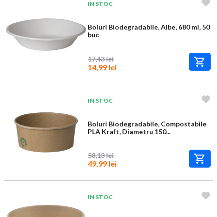
IN STOC
Boluri Biodegradabile, Albe, 680 ml, 50
buc
17,43 lei
14,99 lei
IN STOC
Boluri Biodegradabile, Compostabile
PLA Kraft, Diametru 150...
58,13 lei
49,99 lei
IN STOC