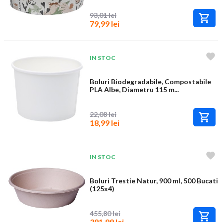
93,01 lei
79,99 lei
IN STOC
Boluri Biodegradabile, Compostabile
PLA Albe, Diametru 115 m...
22,08 lei
18,99 lei
IN STOC
Boluri Trestie Natur, 900 ml, 500 Bucati
(125x4)
455,80 lei
391,99 lei