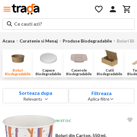
Ce cauti azi?
Acasa
Curatenie si Menaj
Produse Biodegradabile
Boluri Bi
Boluri
Capace
Caserole
Cutii
Ta
Biodegradabile
Biodegradabile
Biodegradabile
Biodegradabile
Biode
Sorteaza dupa
Filtreaza
Aplica filtre
IN STOC
Boluri din Carton, 550 ml,