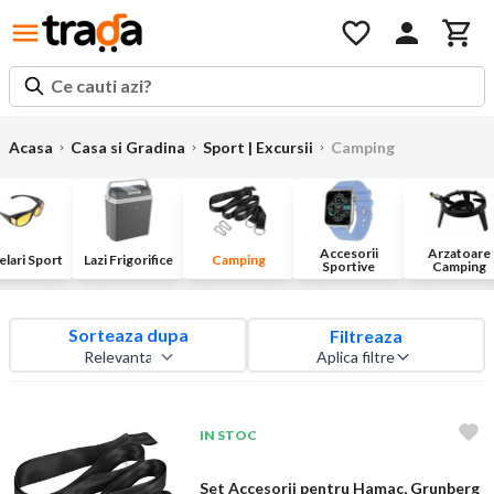
Ce cauti azi?
Acasa
Casa si Gradina
Sport | Excursii
Camping
Accesorii
Arzatoare
lari Sport
Lazi Frigorifice
Camping
Sportive
Camping
Sorteaza dupa
Filtreaza
Aplica filtre
IN STOC
Set Accesorii pentru Hamac, Grunberg