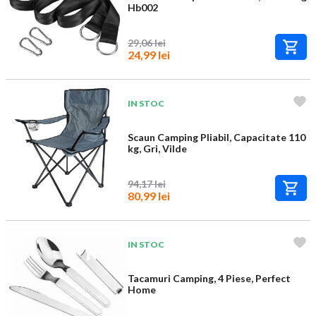
Hb002
29,06 lei
24,99 lei
IN STOC
Scaun Camping Pliabil, Capacitate 110
kg, Gri, Vilde
94,17 lei
80,99 lei
IN STOC
Tacamuri Camping, 4 Piese, Perfect
Home