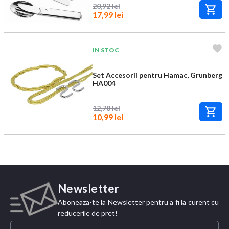
20,92 lei
17,99 lei
IN STOC
Set Accesorii pentru Hamac, Grunberg
HA004
12,78 lei
10,99 lei
Newsletter
Aboneaza-te la Newsletter pentru a fi la curent cu
reducerile de pret!