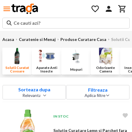
Ce cauti azi?
Acasa
Curatenie si Menaj
Produse Curatare Casa
Solutii Cu
Solutii Curatat
Aparate Anti
Odorizante
Insec
Mopuri
Covoare
Insecte
Camera
Ca
Sorteaza dupa
Filtreaza
Aplica filtre
IN STOC
Solutie Curatare Lemn si Parchet fara