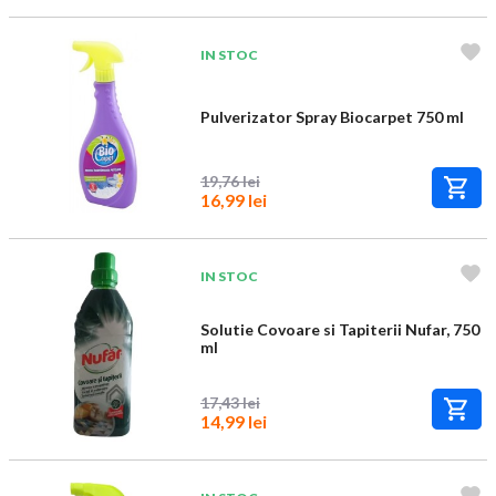
IN STOC
Pulverizator Spray Biocarpet 750 ml
19,76 lei
16,99 lei
IN STOC
Solutie Covoare si Tapiterii Nufar, 750
ml
17,43 lei
14,99 lei