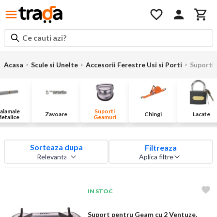
Ce cauti azi?
Acasa
Scule si Unelte
Accesorii Ferestre Usi si Porti
Suporti
alamale
Suporti
Zavoare
Chingi
Lacate
etalice
Geamuri
Sorteaza dupa
Filtreaza
Aplica filtre
IN STOC
Suport pentru Geam cu 2 Ventuze,