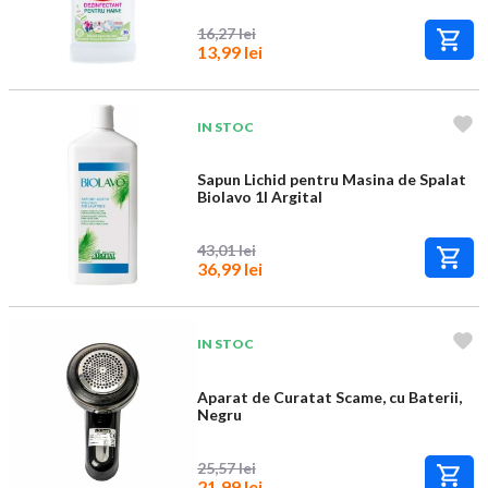
16,27 lei
13,99 lei
IN STOC
Sapun Lichid pentru Masina de Spalat
Biolavo 1l Argital
43,01 lei
36,99 lei
IN STOC
Aparat de Curatat Scame, cu Baterii,
Negru
25,57 lei
21,99 lei