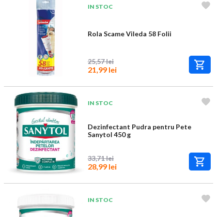
IN STOC
Rola Scame Vileda 58 Folii
25,57 lei
21,99 lei
IN STOC
Dezinfectant Pudra pentru Pete
Sanytol 450 g
33,71 lei
28,99 lei
IN STOC