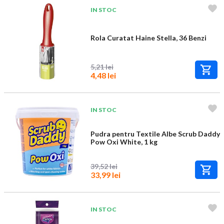
IN STOC
Rola Curatat Haine Stella, 36 Benzi
5,21 lei
4,48 lei
IN STOC
Pudra pentru Textile Albe Scrub Daddy
Pow Oxi White, 1 kg
39,52 lei
33,99 lei
IN STOC