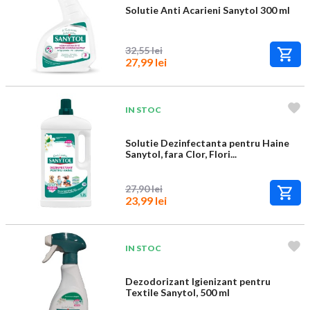
Solutie Anti Acarieni Sanytol 300 ml
32,55 lei
27,99 lei
IN STOC
Solutie Dezinfectanta pentru Haine
Sanytol, fara Clor, Flori...
27,90 lei
23,99 lei
IN STOC
Dezodorizant Igienizant pentru
Textile Sanytol, 500 ml