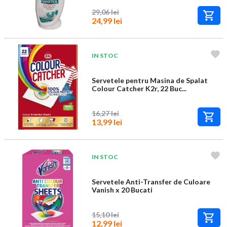
29,06 lei
24,99 lei
IN STOC
Servetele pentru Masina de Spalat
Colour Catcher K2r, 22 Buc...
16,27 lei
13,99 lei
IN STOC
Servetele Anti-Transfer de Culoare
Vanish x 20 Bucati
15,10 lei
12,99 lei