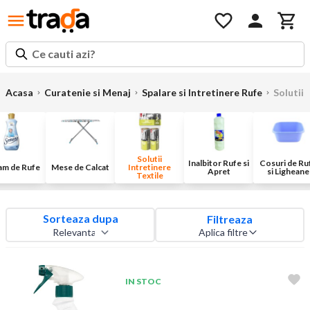
Ce cauti azi?
Acasa
Curatenie si Menaj
Spalare si Intretinere Rufe
Solutii 
Solutii
Inalbitor Rufe si
Cosuri de Ru
am de Rufe
Mese de Calcat
Intretinere
Apret
si Ligheane
Textile
Sorteaza dupa
Filtreaza
Aplica filtre
IN STOC