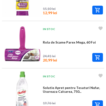
15,10 lei
12,99 lei
IN STOC
Rola de Scame Parex Mega, 60 Foi
24,41 lei
20,99 lei
IN STOC
Solutie Apret pentru Tesaturi Nufar,
Usureaza Calcarea, 750...
19,76 lei