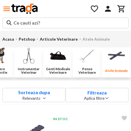
Ce cauti azi?
Acasa
Petshop
Articole Veterinare
Atele Animale
ere
Instrumentar
Genti Medicale
Pense
Atele Animale
ectie
Veterinar
Veterinare
Veterinare
Sorteaza dupa
Filtreaza
Aplica filtre
IN STOC