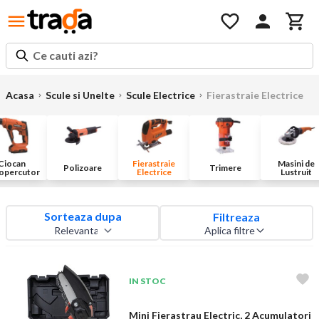
Ce cauti azi?
Acasa
Scule si Unelte
Scule Electrice
Fierastraie Electrice
Ciocan
Fierastraie
Masini de
Polizoare
Trimere
opercutor
Electrice
Lustruit
Sorteaza dupa
Filtreaza
Aplica filtre
IN STOC
Mini Fierastrau Electric, 2 Acumulatori