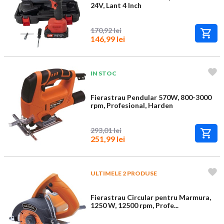
24V, Lant 4 Inch
170,92 lei
146,99 lei
IN STOC
Fierastrau Pendular 570W, 800-3000
rpm, Profesional, Harden
293,01 lei
251,99 lei
ULTIMELE 2 PRODUSE
Fierastrau Circular pentru Marmura,
1250 W, 12500 rpm, Profe...