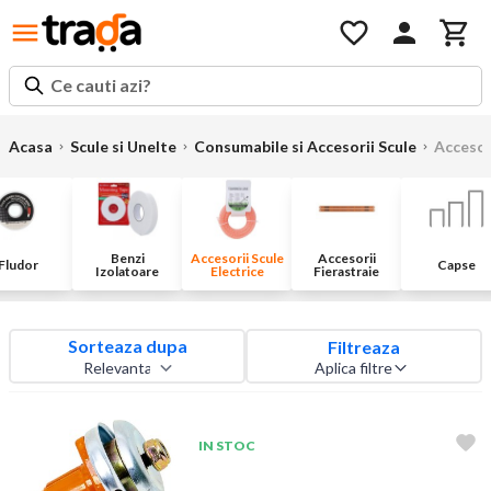
Ce cauti azi?
Acasa
Scule si Unelte
Consumabile si Accesorii Scule
Accesori
Benzi
Accesorii Scule
Accesorii
Fludor
Capse
Izolatoare
Electrice
Fierastraie
Sorteaza dupa
Filtreaza
Aplica filtre
IN STOC