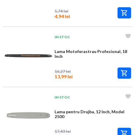
5,74 lei
4,94 lei
IN STOC
Lama Motoferastrau Profesional, 18
Inch
16,27 lei
13,99 lei
IN STOC
Lama pentru Drujba, 12 Inch, Model
2500
17,43 lei