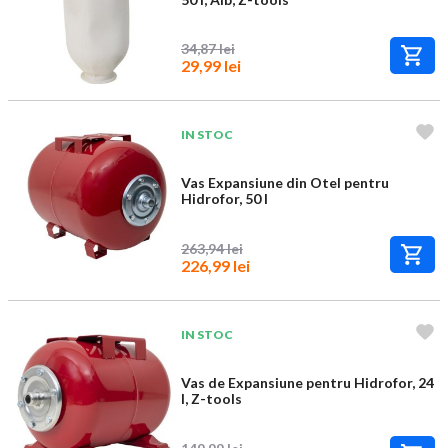
34,87 lei
29,99 lei
IN STOC
Vas Expansiune din Otel pentru
Hidrofor, 50 l
263,94 lei
226,99 lei
IN STOC
Vas de Expansiune pentru Hidrofor, 24
l, Z-tools