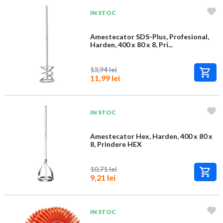
IN STOC
Amestecator SDS-Plus, Profesional,
Harden, 400 x 80 x 8, Pri...
13,94 lei
11,99 lei
IN STOC
Amestecator Hex, Harden, 400 x 80 x
8, Prindere HEX
10,71 lei
9,21 lei
IN STOC