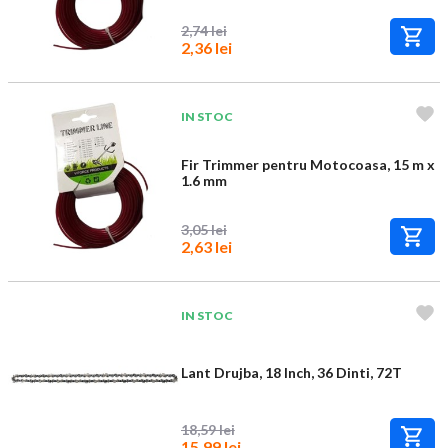
2,74 lei
2,36 lei
IN STOC
Fir Trimmer pentru Motocoasa, 15 m x
1.6 mm
3,05 lei
2,63 lei
IN STOC
Lant Drujba, 18 Inch, 36 Dinti, 72T
18,59 lei
15,99 lei