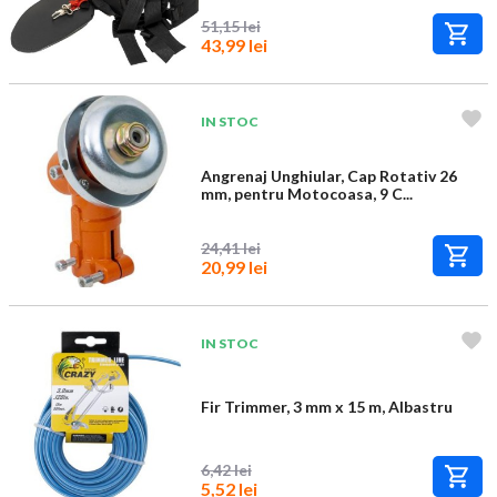
51,15 lei
43,99 lei
IN STOC
Angrenaj Unghiular, Cap Rotativ 26
mm, pentru Motocoasa, 9 C...
24,41 lei
20,99 lei
IN STOC
Fir Trimmer, 3 mm x 15 m, Albastru
6,42 lei
5,52 lei