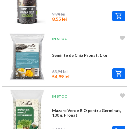
9,94 lei
8,55 lei
IN STOC
Seminte de Chia Pronat, 1 kg
63,94 lei
54,99 lei
IN STOC
Mazare Verde BIO pentru Germinat,
100 g, Pronat