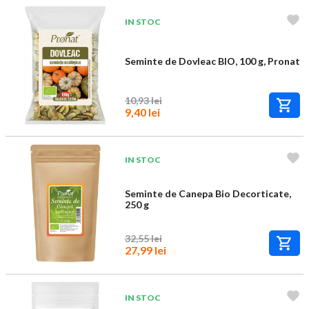
IN STOC
Seminte de Dovleac BIO, 100 g, Pronat
10,93 lei
9,40 lei
IN STOC
Seminte de Canepa Bio Decorticate,
250 g
32,55 lei
27,99 lei
IN STOC