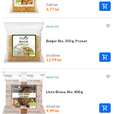
7,87 lei
6,77 lei
IN STOC
Bulgur Bio, 350 g, Pronat
15,10 lei
12,99 lei
IN STOC
Linte Bruna, Bio, 400 g
11,62 lei
9,99 lei