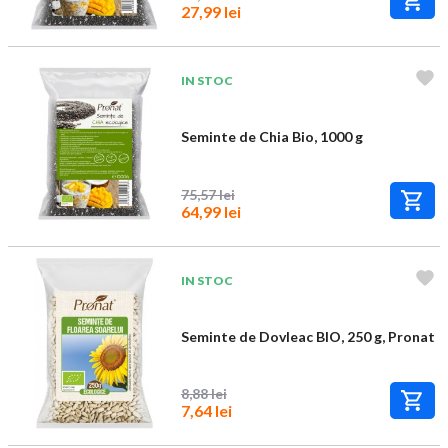
27,99 lei
IN STOC
Seminte de Chia Bio, 1000 g
75,57 lei
64,99 lei
IN STOC
Seminte de Dovleac BIO, 250 g, Pronat
8,88 lei
7,64 lei