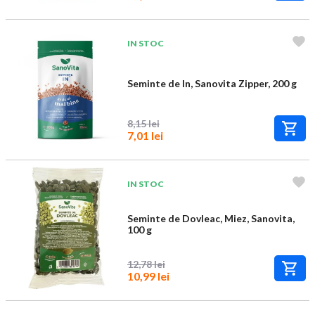
IN STOC
Seminte de In, Sanovita Zipper, 200 g
8,15 lei
7,01 lei
IN STOC
Seminte de Dovleac, Miez, Sanovita,
100 g
12,78 lei
10,99 lei