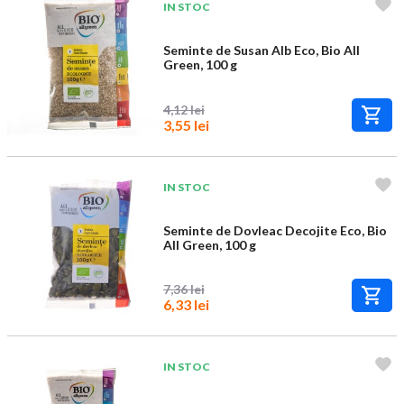
IN STOC
Seminte de Susan Alb Eco, Bio All
Green, 100 g
4,12 lei
3,55 lei
IN STOC
Seminte de Dovleac Decojite Eco, Bio
All Green, 100 g
7,36 lei
6,33 lei
IN STOC