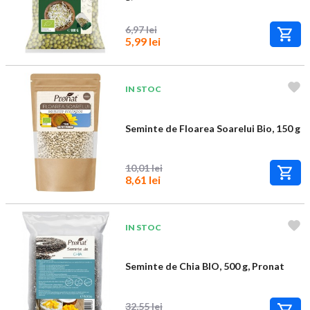
6,97 lei
5,99 lei
IN STOC
Seminte de Floarea Soarelui Bio, 150 g
10,01 lei
8,61 lei
IN STOC
Seminte de Chia BIO, 500 g, Pronat
32,55 lei