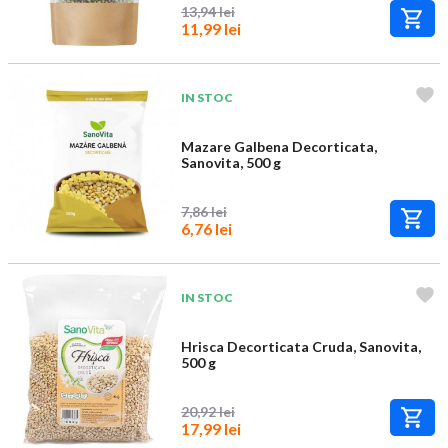
13,94 lei
11,99 lei
IN STOC
Mazare Galbena Decorticata,
Sanovita, 500 g
7,86 lei
6,76 lei
IN STOC
Hrisca Decorticata Cruda, Sanovita,
500 g
20,92 lei
17,99 lei