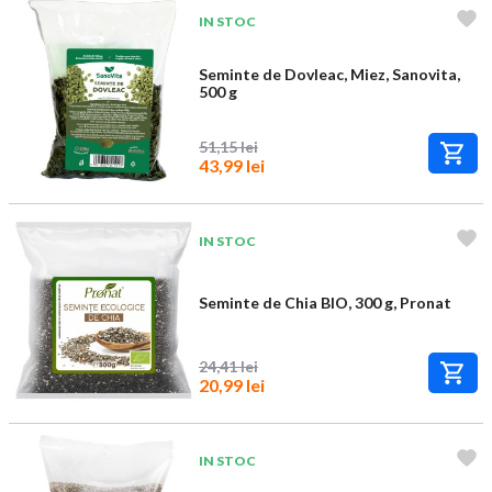
IN STOC
Seminte de Dovleac, Miez, Sanovita,
500 g
51,15 lei
43,99 lei
IN STOC
Seminte de Chia BIO, 300 g, Pronat
24,41 lei
20,99 lei
IN STOC