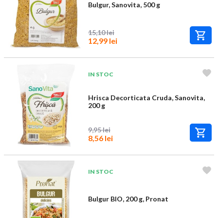
Bulgur, Sanovita, 500 g
15,10 lei
12,99 lei
IN STOC
Hrisca Decorticata Cruda, Sanovita,
200 g
9,95 lei
8,56 lei
IN STOC
Bulgur BIO, 200 g, Pronat