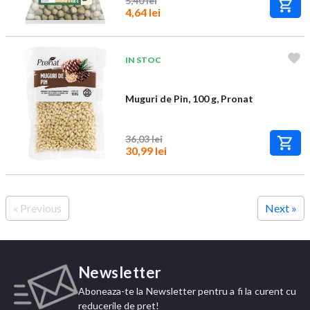
5,40 lei
4,64 lei
IN STOC
Muguri de Pin, 100 g, Pronat
36,03 lei
30,99 lei
« Previous
Next »
Newsletter
Aboneaza-te la Newsletter pentru a fi la curent cu
reducerile de pret!