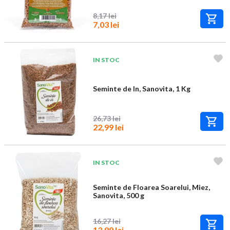
8,17 lei
7,03 lei
IN STOC
Seminte de In, Sanovita, 1 Kg
26,73 lei
22,99 lei
IN STOC
Seminte de Floarea Soarelui, Miez,
Sanovita, 500 g
16,27 lei
13,99 lei