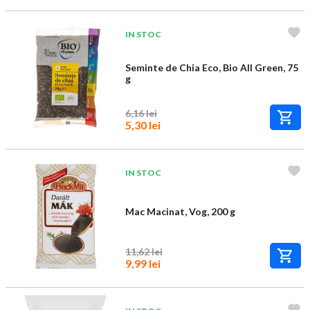
IN STOC
Seminte de Chia Eco, Bio All Green, 75
g
6,16 lei
5,30 lei
IN STOC
Mac Macinat, Vog, 200 g
11,62 lei
9,99 lei