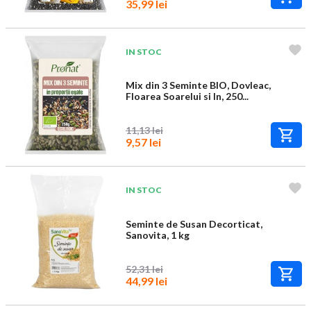
35,99 lei
IN STOC
Mix din 3 Seminte BIO, Dovleac,
Floarea Soarelui si In, 250...
11,13 lei
9,57 lei
IN STOC
Seminte de Susan Decorticat,
Sanovita, 1 kg
52,31 lei
44,99 lei