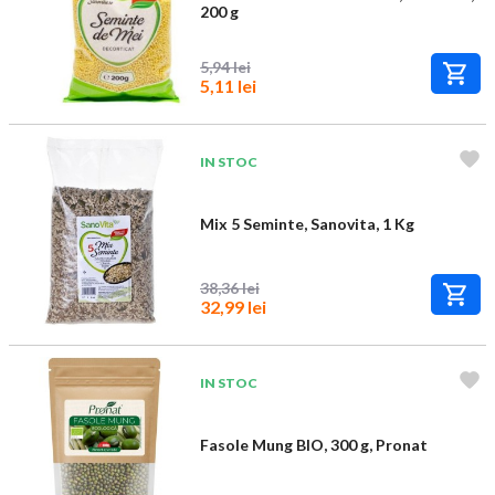
200 g
5,94 lei
5,11 lei
IN STOC
Mix 5 Seminte, Sanovita, 1 Kg
38,36 lei
32,99 lei
IN STOC
Fasole Mung BIO, 300 g, Pronat