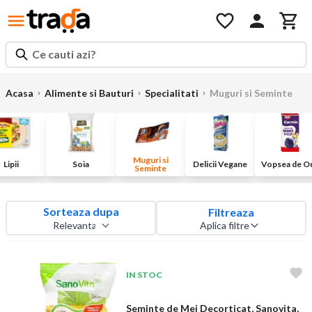
Ce cauti azi?
Acasa
Alimente si Bauturi
Specialitati
Muguri si Seminte
Muguri si
Lipii
Soia
Delicii Vegane
Vopsea de O
Seminte
Sorteaza dupa
Filtreaza
Aplica filtre
IN STOC
Seminte de Mei Decorticat, Sanovita,