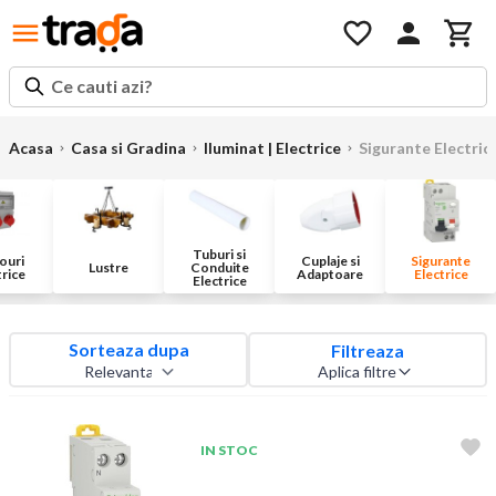
Ce cauti azi?
Acasa
Casa si Gradina
Iluminat | Electrice
Sigurante Electric
Tuburi si
ouri
Cuplaje si
Sigurante
Lustre
Conduite
trice
Adaptoare
Electrice
Electrice
Sorteaza dupa
Filtreaza
Aplica filtre
IN STOC