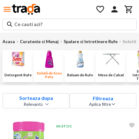
Ce cauti azi?
Acasa
Curatenie si Menaj
Spalare si Intretinere Rufe
Solutii
S
Solutii de Scos
Detergent Rufe
Balsam de Rufe
Mese de Calcat
Int
Pete
T
Sorteaza dupa
Filtreaza
Aplica filtre
IN STOC