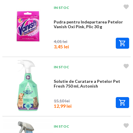
IN STOC
Pudra pentru Indepartarea Petelor
Vanish Oxi Pink, Plic 30 g
4,01 lei
3,45 lei
IN STOC
Solutie de Curatare a Petelor Pet
Fresh 750 ml, Astonish
15,10 lei
12,99 lei
IN STOC