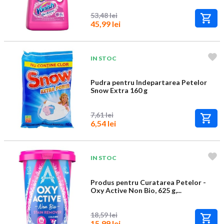
53,48 lei
45,99 lei
IN STOC
Pudra pentru Indepartarea Petelor
Snow Extra 160 g
7,61 lei
6,54 lei
IN STOC
Produs pentru Curatarea Petelor -
Oxy Active Non Bio, 625 g,...
18,59 lei
15,99 lei