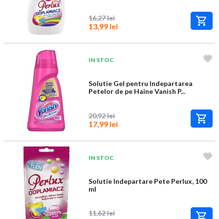
16,27 lei
13,99 lei
IN STOC
Solutie Gel pentru Indepartarea
Petelor de pe Haine Vanish P...
20,92 lei
17,99 lei
IN STOC
Solutie Indepartare Pete Perlux, 100
ml
11,62 lei