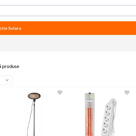
ctie Solara
5
produse