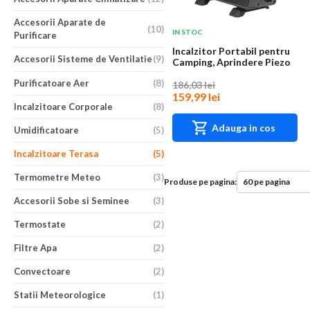
Accesorii Aparate de
(10)
IN STOC
Purificare
Incalzitor Portabil pentru
Accesorii Sisteme de Ventilatie
(9)
Camping, Aprindere Piezo
Purificatoare Aer
(8)
186,03 lei
159,99 lei
Incalzitoare Corporale
(8)
Adauga in cos
Umidificatoare
(5)
Incalzitoare Terasa
(5)
Termometre Meteo
(3)
Produse pe pagina:
Accesorii Sobe si Seminee
(3)
Termostate
(2)
Filtre Apa
(2)
Convectoare
(2)
Statii Meteorologice
(1)