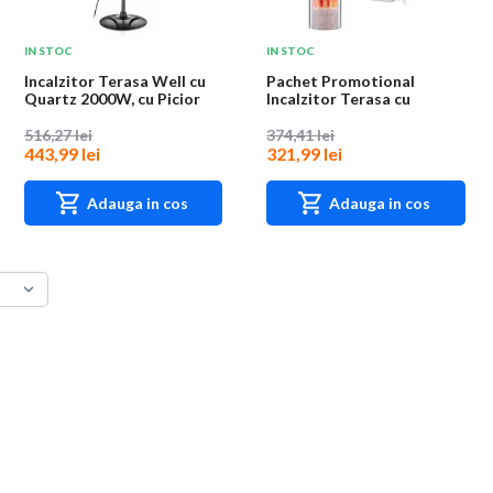
IN STOC
IN STOC
Incalzitor Terasa Well cu
Pachet Promotional
Quartz 2000W, cu Picior
Incalzitor Terasa cu
Infrarosu, 2000W, Mo...
516,27 lei
374,41 lei
443,99 lei
321,99 lei
Adauga in cos
Adauga in cos