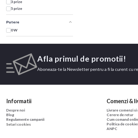
3 prize
5 prize
Putere
0 W
Afla primul de promotii!
Aboneaza-te la Newsletter pentru a fi la curent cu r
Informatii
Comenzi & li
Despre noi
Livrare comenzi si
Blog
Cerere de retur
Regulamente campanii
Cum comand onli
Politica de cookie
Setari cookies
ANPC