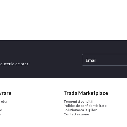
educerile de pret!
vrare
Trada Marketplace
 retur
Termeni si conditii
Politica de confidentialitate
ne
Solutionarea litigiilor
s
Contacteaza-ne