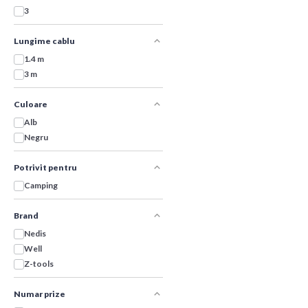
3
Lungime cablu
1.4 m
3 m
Culoare
Alb
Negru
Potrivit pentru
Camping
Brand
Nedis
Well
Z-tools
Numar prize