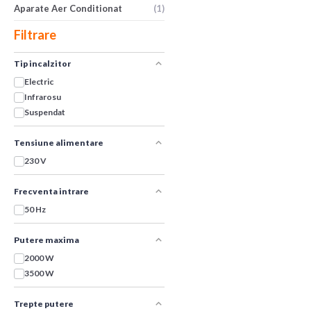
Aparate Aer Conditionat
(1)
Filtrare
Tip incalzitor
Electric
Infrarosu
Suspendat
Tensiune alimentare
230 V
Frecventa intrare
50 Hz
Putere maxima
2000 W
3500 W
Trepte putere