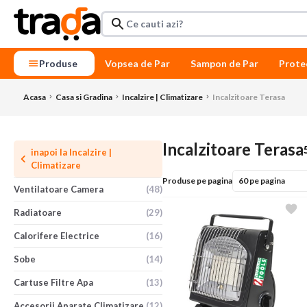
Produse
Vopsea de Par
Sampon de Par
Prote
Acasa
Casa si Gradina
Incalzire | Climatizare
Incalzitoare Terasa
Incalzitoare Terasa
inapoi la
Incalzire |
Climatizare
Produse pe pagina
Ventilatoare Camera
(48)
Radiatoare
(29)
Calorifere Electrice
(16)
Sobe
(14)
Cartuse Filtre Apa
(13)
Accesorii Aparate Climatizare
(12)