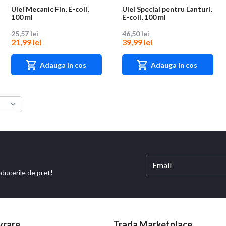
Ulei Mecanic Fin, E-coll,
Ulei Special pentru Lanturi,
100 ml
E-coll, 100 ml
25,57 lei
46,50 lei
21,99 lei
39,99 lei
Adauga in cos
Adauga in cos
educerile de pret!
vrare
Trada Marketplace