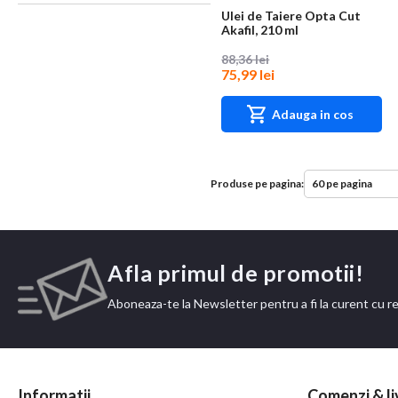
Ulei de Taiere Opta Cut
Akafil, 210 ml
88,36 lei
75,99 lei
Adauga in cos
Produse pe pagina:
Afla primul de promotii!
Aboneaza-te la Newsletter pentru a fi la curent cu r
Informatii
Comenzi & li