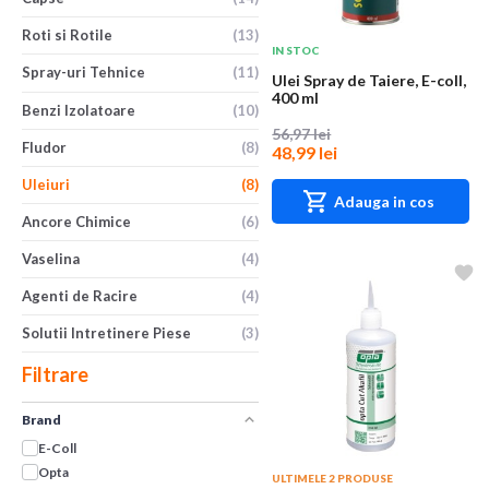
Roti si Rotile
(13)
IN STOC
Spray-uri Tehnice
(11)
Ulei Spray de Taiere, E-coll,
400 ml
Benzi Izolatoare
(10)
56,97 lei
Fludor
(8)
48,99 lei
Uleiuri
(8)
Adauga in cos
Ancore Chimice
(6)
Vaselina
(4)
Agenti de Racire
(4)
Solutii Intretinere Piese
(3)
Filtrare
Brand
E-Coll
Opta
ULTIMELE 2 PRODUSE