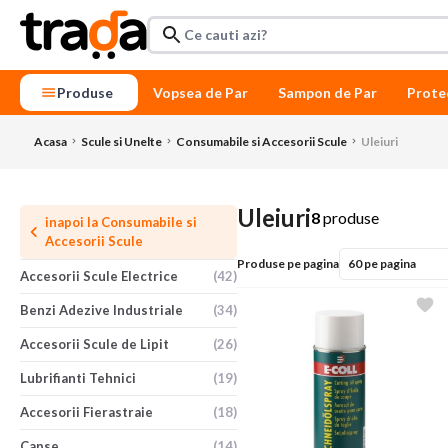
Produse
Vopsea de Par
Sampon de Par
Prote
Acasa
Scule si Unelte
Consumabile si Accesorii Scule
Uleiuri
Uleiuri
8
produse
inapoi la
Consumabile si
Accesorii Scule
Produse pe pagina
Accesorii Scule Electrice
(42)
Benzi Adezive Industriale
(34)
Accesorii Scule de Lipit
(26)
Lubrifianti Tehnici
(19)
Accesorii Fierastraie
(18)
Capse
(14)