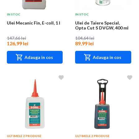
IN STOC
IN STOC
Ulei Mecanic Fin, E-coll, 1 l
Ulei de Taiere Special,
Opta Cut S DVGW, 400 ml
147,66 lei
104,64 lei
126,99 lei
89,99 lei
Adauga in cos
Adauga in cos
ULTIMELE 2 PRODUSE
ULTIMELE 2 PRODUSE