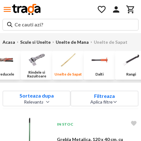
Ce cauti azi?
Acasa
Scule si Unelte
Unelte de Mana
Unelte de Sapat
Rindele si
reducele
Unelte de Sapat
Dalti
Rangi
Razuitoare
Sorteaza dupa
Filtreaza
Aplica filtre
IN STOC
Grebla Metalica, 120 x 40 cm, cu