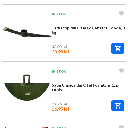
IN STOC
Tarnacop din Otel Forjat fara Coada, 3
kg
36,03 lei
30,99 lei
IN STOC
Sapa Clasica din Otel Forjat, nr 1, Z-
tools
19,76 lei
16,99 lei