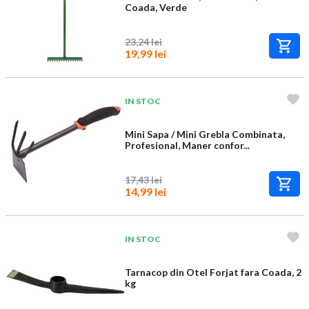
Coada, Verde
23,24 lei
19,99 lei
IN STOC
Mini Sapa / Mini Grebla Combinata,
Profesional, Maner confor...
17,43 lei
14,99 lei
IN STOC
Tarnacop din Otel Forjat fara Coada, 2
kg