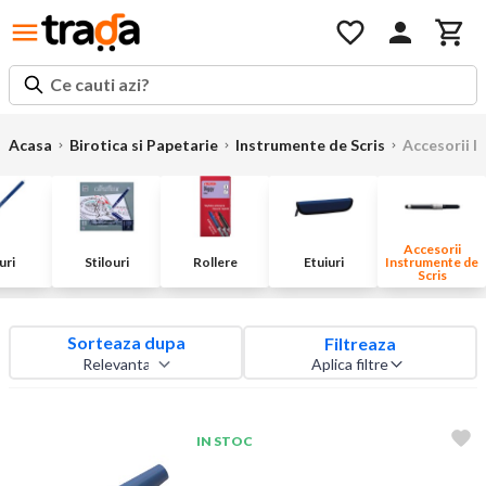
Ce cauti azi?
Acasa
Birotica si Papetarie
Instrumente de Scris
Accesorii I
Accesorii
uri
Stilouri
Rollere
Etuiuri
Instrumente de
Scris
Sorteaza dupa
Filtreaza
Aplica filtre
IN STOC