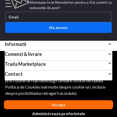
Aboneaza-te la Newsletter pentru a fi la curent cu
reducerile de pret!
Ma abonez
Informatii
Comenzi & livrare
Pentru scopuri precum afisarea de continut personalizat,
Trada Marketplace
folosim module cookie sau tehnologii similare. Apasand
Contact
Accept, esti de acord sa permiti colectarea de informatii
prin cookie-uri sau tehnologii similare. Afla in sectiunea
Politica de Cookies mai multe despre cookie-uri, inclusiv
URMARESTE-NE
despre posibilitatea retragerii acordului.
Accept
Administreaza preferintele