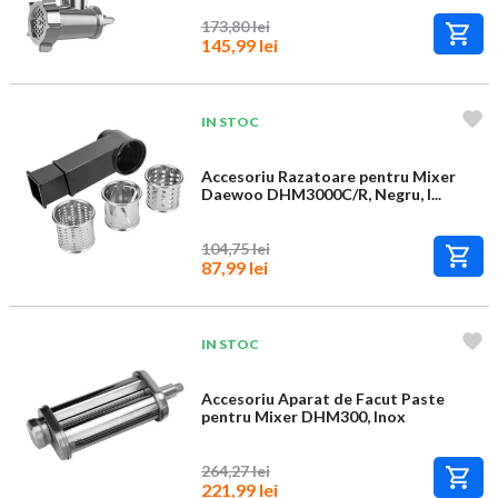
173,80 lei
145,99 lei
IN STOC
Accesoriu Razatoare pentru Mixer
Daewoo DHM3000C/R, Negru, I...
104,75 lei
87,99 lei
IN STOC
Accesoriu Aparat de Facut Paste
pentru Mixer DHM300, Inox
264,27 lei
221,99 lei