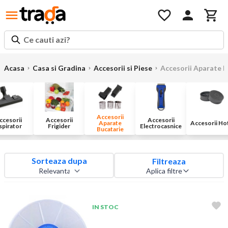
Ce cauti azi?
Acasa
Casa si Gradina
Accesorii si Piese
Accesorii Aparate B
Accesorii
ccesorii
Accesorii
Accesorii
Aparate
Accesorii Ho
spirator
Frigider
Electrocasnice
Bucatarie
Sorteaza dupa
Filtreaza
Aplica filtre
IN STOC