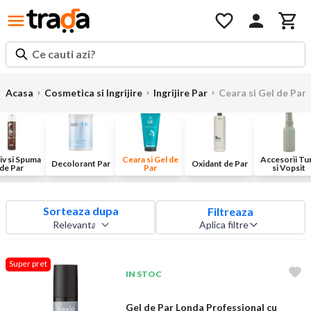
Ce cauti azi?
Acasa
Cosmetica si Ingrijire
Ingrijire Par
Ceara si Gel de Par
iv si Spuma
Ceara si Gel de
Accesorii Tu
Decolorant Par
Oxidant de Par
de Par
Par
si Vopsit
Sorteaza dupa
Filtreaza
Aplica filtre
Super pret
IN STOC
Gel de Par Londa Professional cu