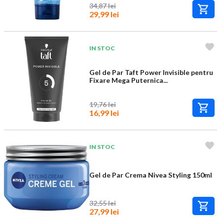
34,87 lei
29,99 lei
IN STOC
Gel de Par Taft Power Invisible pentru
Fixare Mega Puternica...
19,76 lei
16,99 lei
IN STOC
Gel de Par Crema Nivea Styling 150ml
32,55 lei
27,99 lei