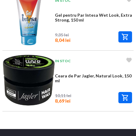
IN STOC
Gel pentru Par Intesa Wet Look, Extra
Strong, 150 ml
9,35 lei
8,04 lei
IN STOC
Ceara de Par Jagler, Natural Look, 150
ml
10,11 lei
8,69 lei