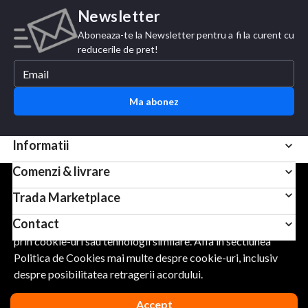
Newsletter
Aboneaza-te la Newsletter pentru a fi la curent cu
reducerile de pret!
Ma abonez
Informatii
Comenzi & livrare
Pentru scopuri precum afisarea de continut personalizat,
Trada Marketplace
folosim module cookie sau tehnologii similare. Apasand
Contact
Accept, esti de acord sa permiti colectarea de informatii
prin cookie-uri sau tehnologii similare. Afla in sectiunea
Politica de Cookies mai multe despre cookie-uri, inclusiv
URMARESTE-NE
despre posibilitatea retragerii acordului.
Accept