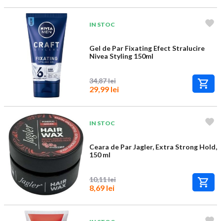
IN STOC
Gel de Par Fixating Efect Stralucire
Nivea Styling 150ml
34,87 lei
29,99 lei
IN STOC
Ceara de Par Jagler, Extra Strong Hold,
150 ml
10,11 lei
8,69 lei