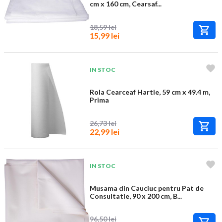
cm x 160 cm, Cearsaf...
18,59 lei
15,99 lei
IN STOC
Rola Cearceaf Hartie, 59 cm x 49.4 m,
Prima
26,73 lei
22,99 lei
IN STOC
Musama din Cauciuc pentru Pat de
Consultatie, 90 x 200 cm, B...
96,50 lei