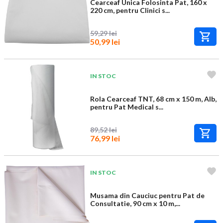
Cearceaf Unica Folosinta Pat, 160 x
220 cm, pentru Clinici s...
59,29 lei
50,99 lei
IN STOC
Rola Cearceaf TNT, 68 cm x 150 m, Alb,
pentru Pat Medical s...
89,52 lei
76,99 lei
IN STOC
Musama din Cauciuc pentru Pat de
Consultatie, 90 cm x 10 m,...