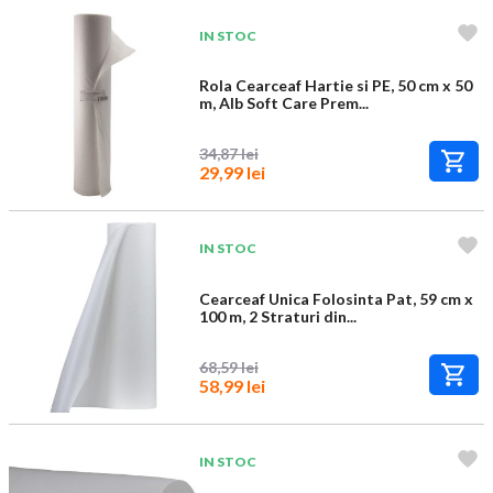
IN STOC
Rola Cearceaf Hartie si PE, 50 cm x 50
m, Alb Soft Care Prem...
34,87 lei
29,99 lei
IN STOC
Cearceaf Unica Folosinta Pat, 59 cm x
100 m, 2 Straturi din...
68,59 lei
58,99 lei
IN STOC