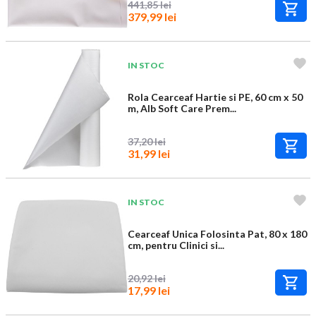
441,85 lei
379,99 lei
IN STOC
Rola Cearceaf Hartie si PE, 60 cm x 50
m, Alb Soft Care Prem...
37,20 lei
31,99 lei
IN STOC
Cearceaf Unica Folosinta Pat, 80 x 180
cm, pentru Clinici si...
20,92 lei
17,99 lei