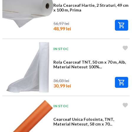
Rola Cearceaf Hartie, 2 Straturi, 49 cm
x 100 m, Prima
56,97 lei
48,99 lei
IN STOC
Rola Cearceaf TNT, 50 cm x 70 m, Alb,
Material Netesut 100%...
36,03 lei
30,99 lei
IN STOC
Cearceaf Unica Folosinta, TNT,
Material Netesut, 58 cm x 70...