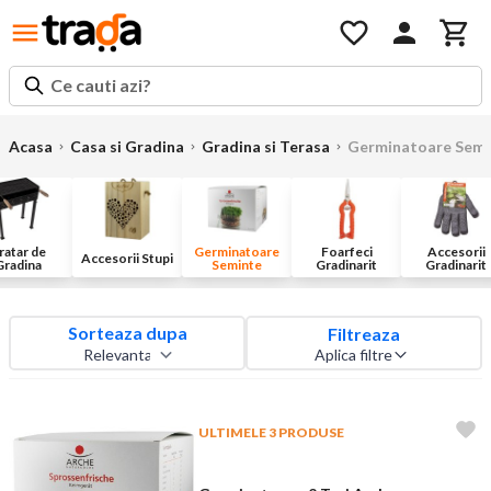
Ce cauti azi?
Acasa
Casa si Gradina
Gradina si Terasa
Germinatoare Semi
ratar de
Germinatoare
Foarfeci
Accesorii
Accesorii Stupi
Gradina
Seminte
Gradinarit
Gradinarit
Sorteaza dupa
Filtreaza
Aplica filtre
ULTIMELE 3 PRODUSE