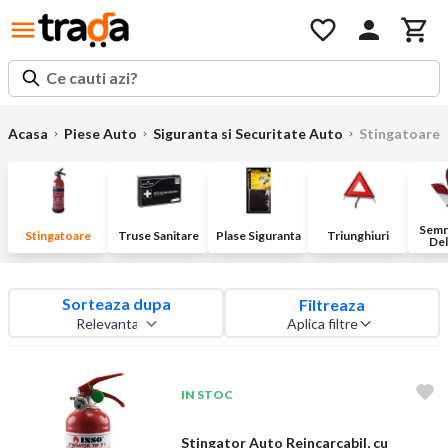
Ce cauti azi?
Acasa
Piese Auto
Siguranta si Securitate Auto
Stingatoare
Semna
Stingatoare
Truse Sanitare
Plase Siguranta
Triunghiuri
Del
Sorteaza dupa
Filtreaza
Aplica filtre
IN STOC
Stingator Auto Reincarcabil, cu