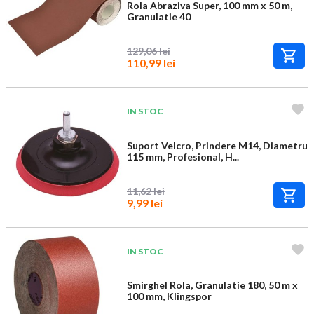
Rola Abraziva Super, 100 mm x 50 m,
Granulatie 40
129,06 lei
110,99 lei
IN STOC
Suport Velcro, Prindere M14, Diametru
115 mm, Profesional, H...
11,62 lei
9,99 lei
IN STOC
Smirghel Rola, Granulatie 180, 50 m x
100 mm, Klingspor