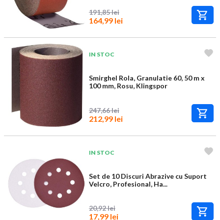
191,85 lei
164,99 lei
IN STOC
Smirghel Rola, Granulatie 60, 50 m x
100 mm, Rosu, Klingspor
247,66 lei
212,99 lei
IN STOC
Set de 10 Discuri Abrazive cu Suport
Velcro, Profesional, Ha...
20,92 lei
17,99 lei