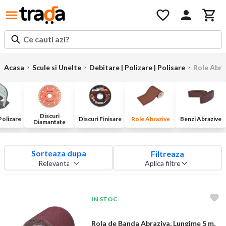
Ce cauti azi?
Acasa
Scule si Unelte
Debitare | Polizare | Polisare
Role Abra
Discuri
Polizare
Discuri Finisare
Role Abrazive
Benzi Abrazive
Diamantate
Sorteaza dupa
Filtreaza
Aplica filtre
IN STOC
Rola de Banda Abraziva, Lungime 5 m,