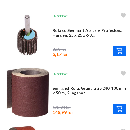
IN STOC
Rola cu Segment Abraziv, Profesional,
Harden, 25 x 25 x 6.3,...
3,68 lei
3,17 lei
IN STOC
Smirghel Rola, Granulatie 240, 100 mm
x 50 m, Klingspor
173,24 lei
148,99 lei