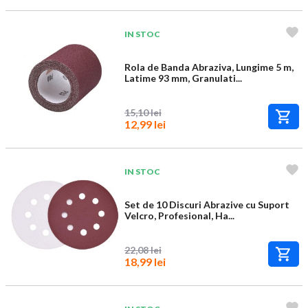
IN STOC
Rola de Banda Abraziva, Lungime 5 m,
Latime 93 mm, Granulati...
15,10 lei
12,99 lei
IN STOC
Set de 10 Discuri Abrazive cu Suport
Velcro, Profesional, Ha...
22,08 lei
18,99 lei