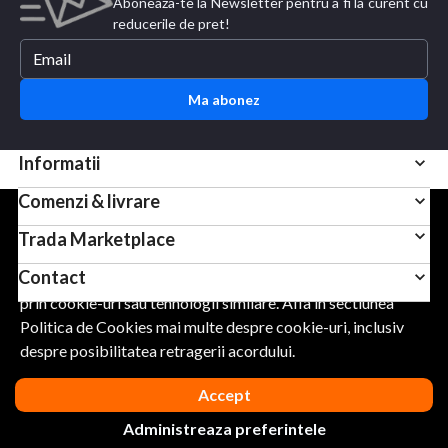
Aboneaza-te la Newsletter pentru a fi la curent cu
reducerile de pret!
Ma abonez
Informatii
Comenzi & livrare
Pentru scopuri precum afisarea de continut personalizat,
Trada Marketplace
folosim module cookie sau tehnologii similare. Apasand
Contact
Accept, esti de acord sa permiti colectarea de informatii
prin cookie-uri sau tehnologii similare. Afla in sectiunea
Politica de Cookies mai multe despre cookie-uri, inclusiv
URMARESTE-NE
despre posibilitatea retragerii acordului.
Accept
Administreaza preferintele