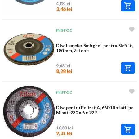
4,03 lei
3,46 lei
IN STOC
Disc Lamelar Smirghel, pentru Slefuit,
180 mm, Z-tools
9,63 lei
8,28 lei
IN STOC
Disc pentru Polizat A, 6600 Rotatii pe
Minut, 230 x 6 x 22.2...
10,83 lei
9,31 lei