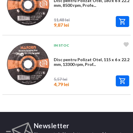
Disc pentru Polizat Otel, 180 x 6 x 22.2
mm, 8500 rpm, Profe...
11,48 lei
9,87 lei
IN STOC
Disc pentru Polizat Otel, 115 x 6 x 22.2
mm, 13300 rpm, Prof...
5,57 lei
4,79 lei
Newsletter