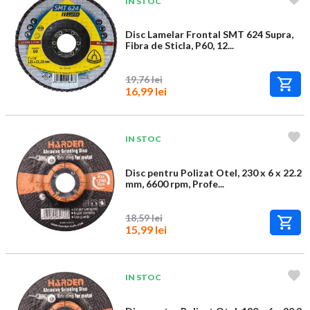
IN STOC
Disc Lamelar Frontal SMT 624 Supra,
Fibra de Sticla, P60, 12...
19,76 lei
16,99 lei
IN STOC
Disc pentru Polizat Otel, 230 x 6 x 22.2
mm, 6600 rpm, Profe...
18,59 lei
15,99 lei
IN STOC