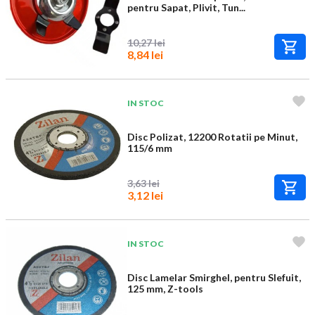
pentru Sapat, Plivit, Tun...
10,27 lei
8,84 lei
IN STOC
Disc Polizat, 12200 Rotatii pe Minut,
115/6 mm
3,63 lei
3,12 lei
IN STOC
Disc Lamelar Smirghel, pentru Slefuit,
125 mm, Z-tools