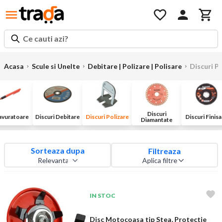
Ce cauti azi?
Acasa
Scule si Unelte
Debitare | Polizare | Polisare
Discuri P
Discuri
vuratoare
Discuri Debitare
Discuri Polizare
Discuri Finisa
Diamantate
Sorteaza dupa
Filtreaza
Aplica filtre
IN STOC
Disc Motocoasa tip Stea, Protectie