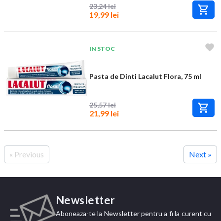
23,24 lei
19,99 lei
IN STOC
Pasta de Dinti Lacalut Flora, 75 ml
25,57 lei
21,99 lei
« Previous
Next »
Newsletter
Aboneaza-te la Newsletter pentru a fi la curent cu