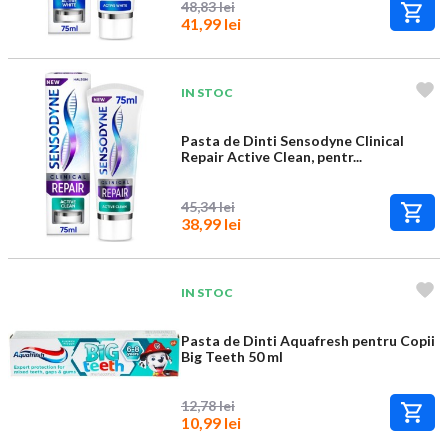
48,83 lei
41,99 lei
IN STOC
Pasta de Dinti Sensodyne Clinical
Repair Active Clean, pentr...
45,34 lei
38,99 lei
IN STOC
Pasta de Dinti Aquafresh pentru Copii
Big Teeth 50 ml
12,78 lei
10,99 lei