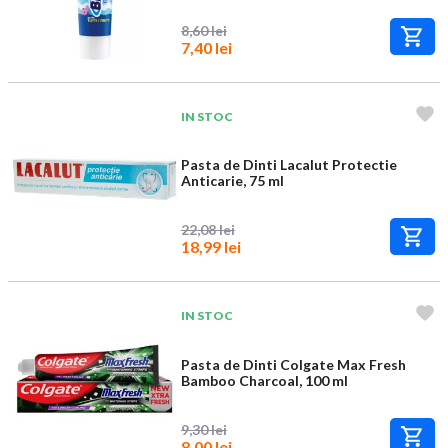
8,60 lei
7,40 lei
IN STOC
Pasta de Dinti Lacalut Protectie
Anticarie, 75 ml
22,08 lei
18,99 lei
IN STOC
Pasta de Dinti Colgate Max Fresh
Bamboo Charcoal, 100 ml
9,30 lei
8,00 lei