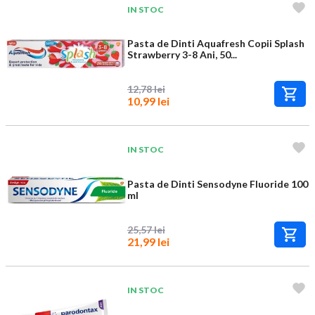
IN STOC
Pasta de Dinti Aquafresh Copii Splash
Strawberry 3-8 Ani, 50...
12,78 lei
10,99 lei
IN STOC
Pasta de Dinti Sensodyne Fluoride 100
ml
25,57 lei
21,99 lei
IN STOC