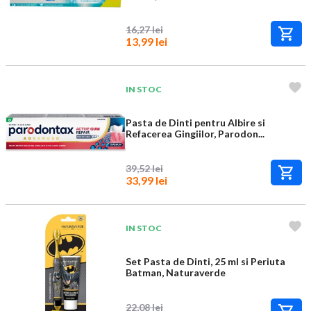
16,27 lei
13,99 lei
IN STOC
Pasta de Dinti pentru Albire si
Refacerea Gingiilor, Parodon...
39,52 lei
33,99 lei
IN STOC
Set Pasta de Dinti, 25 ml si Periuta
Batman, Naturaverde
22,08 lei