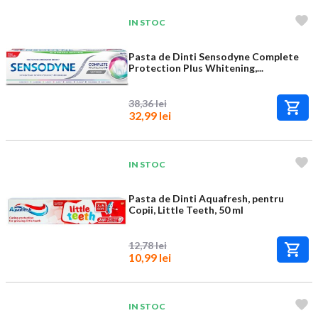
IN STOC
Pasta de Dinti Sensodyne Complete
Protection Plus Whitening,...
38,36 lei
32,99 lei
IN STOC
Pasta de Dinti Aquafresh, pentru
Copii, Little Teeth, 50 ml
12,78 lei
10,99 lei
IN STOC