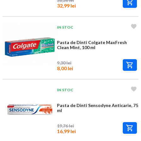
38,36 lei
32,99 lei
IN STOC
Pasta de Dinti Colgate MaxFresh
Clean Mint, 100 ml
9,30 lei
8,00 lei
IN STOC
Pasta de Dinti Sensodyne Anticarie, 75
ml
19,76 lei
16,99 lei