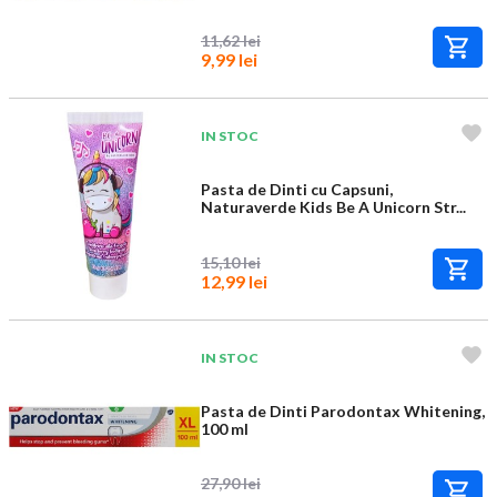
11,62 lei
9,99 lei
IN STOC
Pasta de Dinti cu Capsuni,
Naturaverde Kids Be A Unicorn Str...
15,10 lei
12,99 lei
IN STOC
Pasta de Dinti Parodontax Whitening,
100 ml
27,90 lei