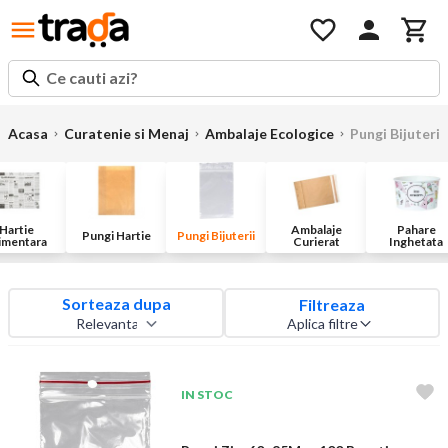
Ce cauti azi?
Acasa
Curatenie si Menaj
Ambalaje Ecologice
Pungi Bijuterii
Hartie
Ambalaje
Pahare
Pungi Hartie
Pungi Bijuterii
imentara
Curierat
Inghetata
Sorteaza dupa
Filtreaza
Aplica filtre
IN STOC