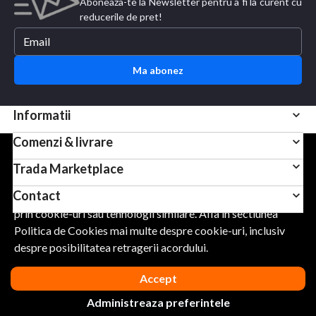
Aboneaza-te la Newsletter pentru a fi la curent cu
reducerile de pret!
Ma abonez
Informatii
Comenzi & livrare
Pentru scopuri precum afisarea de continut personalizat,
Trada Marketplace
folosim module cookie sau tehnologii similare. Apasand
Contact
Accept, esti de acord sa permiti colectarea de informatii
prin cookie-uri sau tehnologii similare. Afla in sectiunea
Politica de Cookies mai multe despre cookie-uri, inclusiv
URMARESTE-NE
despre posibilitatea retragerii acordului.
Accept
Administreaza preferintele