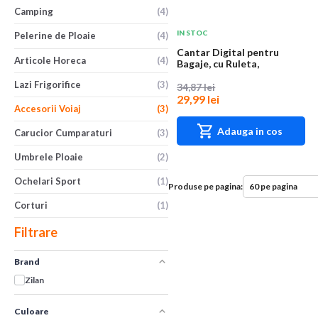
Camping
(4)
IN STOC
Pelerine de Ploaie
(4)
Cantar Digital pentru
Articole Horeca
(4)
Bagaje, cu Ruleta,
Capacitate Maxima 5...
Lazi Frigorifice
(3)
34,87 lei
29,99 lei
Accesorii Voiaj
(3)
Adauga in cos
Carucior Cumparaturi
(3)
Umbrele Ploaie
(2)
Ochelari Sport
(1)
Produse pe pagina:
Corturi
(1)
Filtrare
Brand
Zilan
Culoare