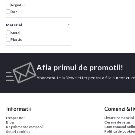
Argintiu
Roz
Material
Metal
Plastic
Afla primul de promotii!
Aboneaza-te la Newsletter pentru a fi la curent cu r
Informatii
Comenzi & li
Despre noi
Livrare comenzi si
Blog
Cerere de retur
Regulamente campanii
Cum comand onli
Politica de cookie
Setari cookies