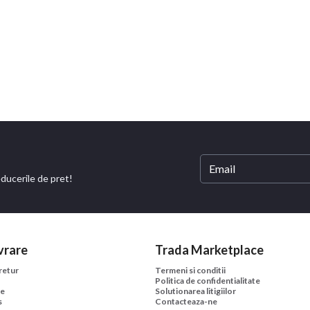
educerile de pret!
vrare
Trada Marketplace
 retur
Termeni si conditii
Politica de confidentialitate
ne
Solutionarea litigiilor
s
Contacteaza-ne