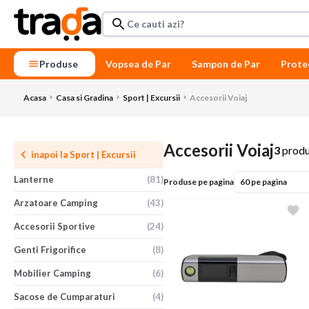
Produse
Vopsea de Par
Sampon de Par
Prote
Acasa
Casa si Gradina
Sport | Excursii
Accesorii Voiaj
Accesorii Voiaj
3
prod
inapoi la
Sport | Excursii
Lanterne
(81)
Produse pe pagina
Arzatoare Camping
(43)
Accesorii Sportive
(24)
Genti Frigorifice
(8)
Mobilier Camping
(6)
Sacose de Cumparaturi
(4)