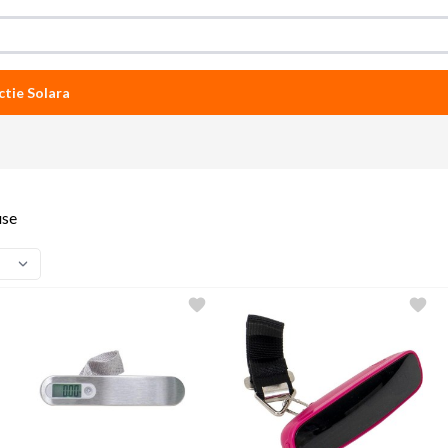
ctie Solara
use