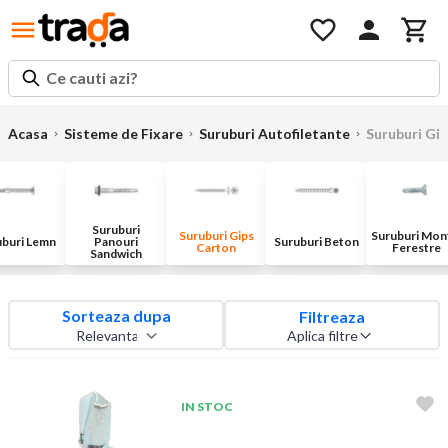
Ce cauti azi?
Acasa
Sisteme de Fixare
Suruburi Autofiletante
Suruburi Gi
Suruburi
Suruburi Gips
Suruburi Mon
uburi Lemn
Panouri
Suruburi Beton
Carton
Ferestre
Sandwich
Sorteaza dupa
Filtreaza
Aplica filtre
IN STOC