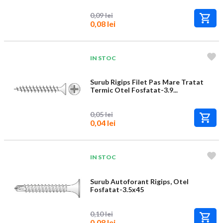
0,09 lei
0,08 lei
IN STOC
Surub Rigips Filet Pas Mare Tratat
Termic Otel Fosfatat-3.9...
0,05 lei
0,04 lei
IN STOC
Surub Autoforant Rigips, Otel
Fosfatat-3.5x45
0,10 lei
0,08 lei