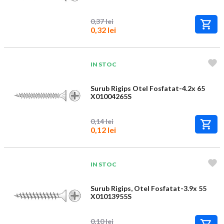
0,37 lei
0,32 lei
IN STOC
Surub Rigips Otel Fosfatat-4.2x 65
X01004265S
0,14 lei
0,12 lei
IN STOC
Surub Rigips, Otel Fosfatat-3.9x 55
X01013955S
0,10 lei