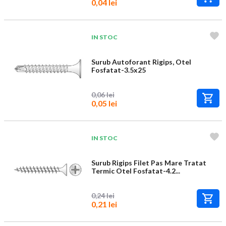
0,04 lei
IN STOC
Surub Autoforant Rigips, Otel
Fosfatat-3.5x25
0,06 lei
0,05 lei
IN STOC
Surub Rigips Filet Pas Mare Tratat
Termic Otel Fosfatat-4.2...
0,24 lei
0,21 lei