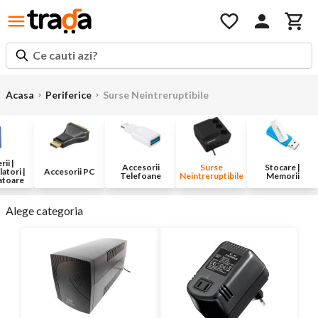
Ce cauti azi?
Acasa
Periferice
Surse Neintreruptibile
rii |
Accesorii
Surse
Stocare |
atori |
Accesorii PC
Telefoane
Neintreruptibile
Memorii
atoare
Alege categoria