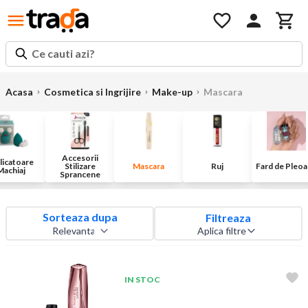
Ce cauti azi?
Acasa
Cosmetica si Ingrijire
Make-up
Mascara
Accesorii
licatoare
Stilizare
Mascara
Ruj
Fard de Pleo
Machiaj
Sprancene
Sorteaza dupa
Filtreaza
Aplica filtre
IN STOC