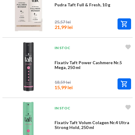
Pudra Taft Full & Fresh, 10 g
25,57 lei
21,99 lei
IN STOC
Fixativ Taft Power Cashmere Nr.5
Mega, 250 ml
18,59 lei
15,99 lei
IN STOC
Fixativ Taft Volum Colagen Nr.4 Ultra
Strong Hold, 250 ml