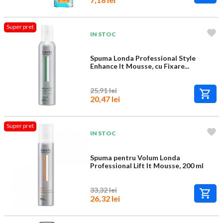
Super pret
IN STOC
Spuma Londa Professional Style
Enhance It Mousse, cu Fixare...
25,91 lei
20,47 lei
Super pret
IN STOC
Spuma pentru Volum Londa
Professional Lift It Mousse, 200 ml
33,32 lei
26,32 lei