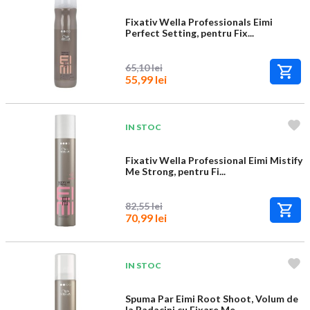
Fixativ Wella Professionals Eimi
Perfect Setting, pentru Fix...
65,10 lei
55,99 lei
IN STOC
Fixativ Wella Professional Eimi Mistify
Me Strong, pentru Fi...
82,55 lei
70,99 lei
IN STOC
Spuma Par Eimi Root Shoot, Volum de
la Radacini cu Fixare Me...