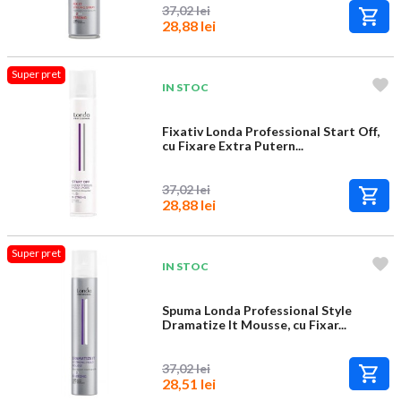
37,02 lei
28,88 lei
Super pret
IN STOC
Fixativ Londa Professional Start Off,
cu Fixare Extra Putern...
37,02 lei
28,88 lei
Super pret
IN STOC
Spuma Londa Professional Style
Dramatize It Mousse, cu Fixar...
37,02 lei
28,51 lei