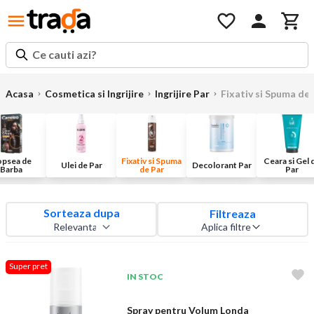
Ce cauti azi?
Acasa
Cosmetica si Ingrijire
Ingrijire Par
Fixativ si Spuma de
psea de
Fixativ si Spuma
Ceara si Gel 
Ulei de Par
Decolorant Par
Barba
de Par
Par
Sorteaza dupa
Filtreaza
Aplica filtre
Super pret
IN STOC
Spray pentru Volum Londa