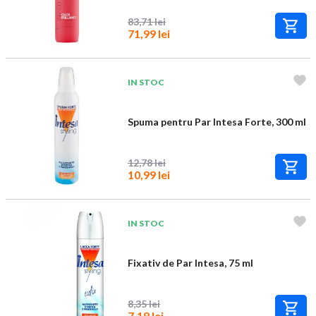
83,71 lei
71,99 lei
IN STOC
Spuma pentru Par Intesa Forte, 300 ml
12,78 lei
10,99 lei
IN STOC
Fixativ de Par Intesa, 75 ml
8,35 lei
7,18 lei