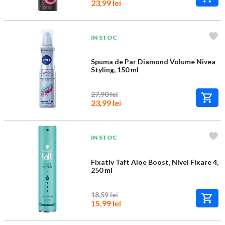
23,99 lei
IN STOC
Spuma de Par Diamond Volume Nivea
Styling, 150 ml
27,90 lei
23,99 lei
IN STOC
Fixativ Taft Aloe Boost, Nivel Fixare 4,
250 ml
18,59 lei
15,99 lei