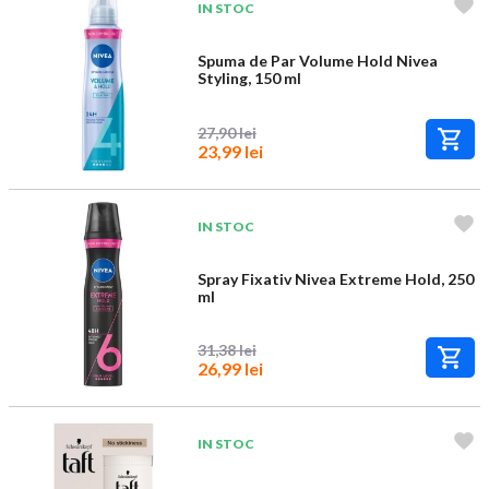
IN STOC
Spuma de Par Volume Hold Nivea
Styling, 150 ml
27,90 lei
23,99 lei
IN STOC
Spray Fixativ Nivea Extreme Hold, 250
ml
31,38 lei
26,99 lei
IN STOC