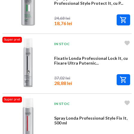
Professional Style Protect It, cu P...
24,68 lei
18,76 lei
Super pret
IN STOC
Fixativ Londa Professional Lock It, cu
Fixare Ultra Puternic...
37,02 lei
28,88 lei
Super pret
IN STOC
Spray Londa Professional Style Fix It,
500 ml