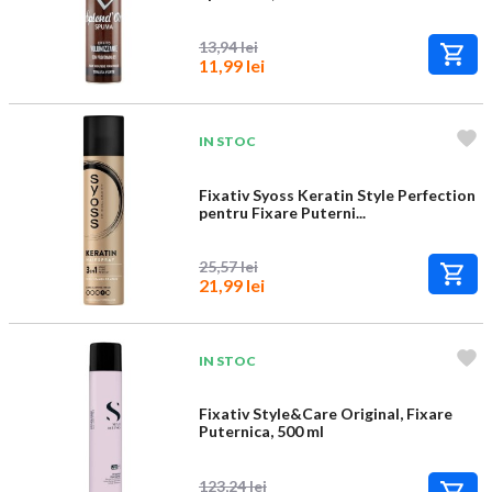
13,94 lei
11,99 lei
IN STOC
Fixativ Syoss Keratin Style Perfection
pentru Fixare Puterni...
25,57 lei
21,99 lei
IN STOC
Fixativ Style&Care Original, Fixare
Puternica, 500 ml
123,24 lei