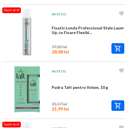
Super pret
IN STOC
Fixativ Londa Professional Style Layer
Up, cu Fixare Flexibi...
37,02 lei
28,88 lei
IN STOC
Pudra Taft pentru Volum, 10 g
25,57 lei
21,99 lei
Super pret