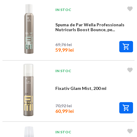
IN STOC
Spuma de Par Wella Professionals
Nutricurls Boost Bounce, pe...
69,76 lei
59,99 lei
IN STOC
Fixativ Glam Mist, 200 ml
70,92 lei
60,99 lei
IN STOC