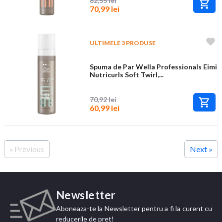
82,55 lei
70,99 lei
ULTIMELE 3 PRODUSE
Spuma de Par Wella Professionals Eimi
Nutricurls Soft Twirl,...
70,92 lei
60,99 lei
« Previous
Next »
Newsletter
Aboneaza-te la Newsletter pentru a fi la curent cu
reducerile de pret!