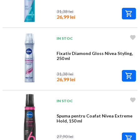
31,38 lei
26,99 lei
IN STOC
Fixativ Diamond Gloss Nivea Styling,
250 ml
31,38 lei
26,99 lei
IN STOC
Spuma pentru Coafat Nivea Extreme
Hold, 150 ml
27,90 lei