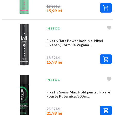
18,59 lei
15,99 lei
IN STOC
Fixativ Taft Power Invisible, Nivel
Fixare 5, Formula Vegana...
18,59 lei
15,99 lei
IN STOC
Fixativ Syoss Max Hold pentru Fixare
Foarte Puternica, 300 m...
25,57 lei
21,99 lei