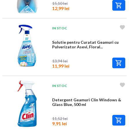
15,10 lei
12,99 lei
IN STOC
Solutie pentru Curatat Geamuri cu
Pulverizator Asevi, Floral...
13,94 lei
11,99 lei
IN STOC
Detergent Geamuri Clin Windows &
Glass Blue, 500 ml
11,52 lei
9,91 lei