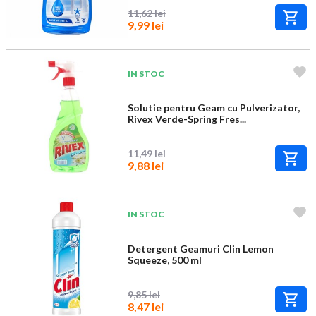
11,62 lei
9,99 lei
IN STOC
Solutie pentru Geam cu Pulverizator,
Rivex Verde-Spring Fres...
11,49 lei
9,88 lei
IN STOC
Detergent Geamuri Clin Lemon
Squeeze, 500 ml
9,85 lei
8,47 lei