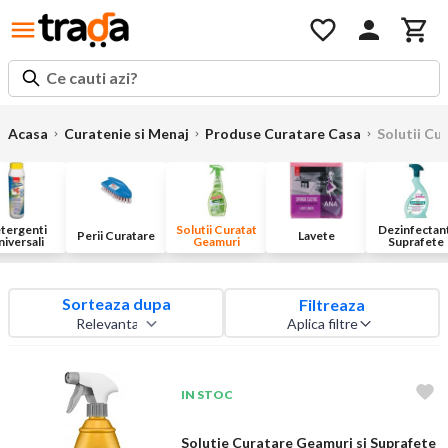
Ce cauti azi?
Acasa
Curatenie si Menaj
Produse Curatare Casa
Solutii Cu
tergenti
Solutii Curatat
Dezinfectan
Perii Curatare
Lavete
iversali
Geamuri
Suprafete
Sorteaza dupa
Filtreaza
Aplica filtre
IN STOC
Solutie Curatare Geamuri si Suprafete