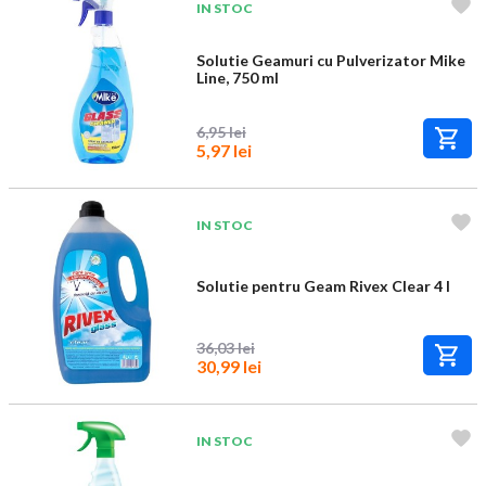
IN STOC
Solutie Geamuri cu Pulverizator Mike
Line, 750 ml
6,95 lei
5,97 lei
IN STOC
Solutie pentru Geam Rivex Clear 4 l
36,03 lei
30,99 lei
IN STOC