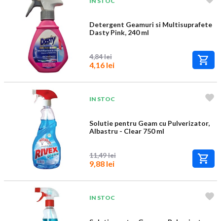
IN STOC
Detergent Geamuri si Multisuprafete
Dasty Pink, 240 ml
4,84 lei
4,16 lei
IN STOC
Solutie pentru Geam cu Pulverizator,
Albastru - Clear 750 ml
11,49 lei
9,88 lei
IN STOC