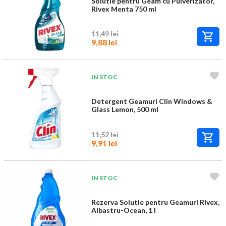
Solutie pentru Geam cu Pulverizator,
Rivex Menta 750 ml
11,49 lei
9,88 lei
IN STOC
Detergent Geamuri Clin Windows &
Glass Lemon, 500 ml
11,52 lei
9,91 lei
IN STOC
Rezerva Solutie pentru Geamuri Rivex,
Albastru-Ocean, 1 l