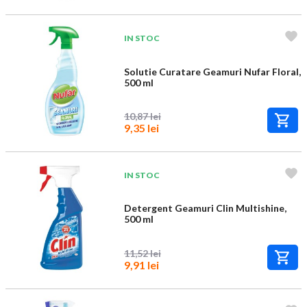
IN STOC
Solutie Curatare Geamuri Nufar Floral,
500 ml
10,87 lei
9,35 lei
IN STOC
Detergent Geamuri Clin Multishine,
500 ml
11,52 lei
9,91 lei