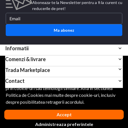
Aboneaza-te la Newsletter pentru a fi la curent cu
reducerile de pret!
Ma abonez
Informatii
Comenzi & livrare
Pentru scopuri precum afisarea de continut personalizat,
Trada Marketplace
folosim module cookie sau tehnologii similare. Apasand
Contact
Accept, esti de acord sa permiti colectarea de informatii
prin cookie-uri sau tehnologii similare. Afla in sectiunea
Politica de Cookies mai multe despre cookie-uri, inclusiv
URMARESTE-NE
despre posibilitatea retragerii acordului.
Accept
Administreaza preferintele