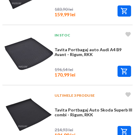
183,90 lei
159,99 lei
IN STOC
Tavita Portbagaj auto Audi A4 B9
Avant - Rigum, RKK
196,54 lei
170,99 lei
ULTIMELE 3 PRODUSE
Tavita Portbagaj Auto Skoda Superb III
combi - Rigum, RKK
214,93 lei
186,99 lei