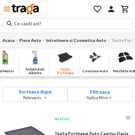
Ce cauti azi?
Acasa
Piese Auto
Intretinere si Cosmetica Auto
Tavite Port
Solutii Anti
Tavite
ei Motor
Covorase Auto
Mochete Au
Aburire
Portbagaj
Sorteaza dupa
Filtreaza
Aplica filtre
IN STOC
Tavita Portbagaj Auto Cauciuc Dacia