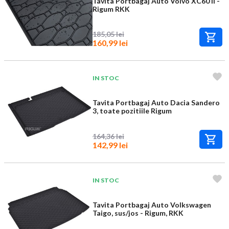
Tavita Portbagaj Auto Volvo XC60 II -
Rigum RKK
185,05 lei
160,99 lei
IN STOC
Tavita Portbagaj Auto Dacia Sandero
3, toate pozitiile Rigum
164,36 lei
142,99 lei
IN STOC
Tavita Portbagaj Auto Volkswagen
Taigo, sus/jos - Rigum, RKK