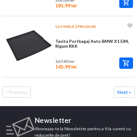
209,18 lei
181,99 lei
ULTIMELE 2 PRODUSE
Tavita Portbagaj Auto BMW X1 E84,
Rigum RKK
167,80 lei
145,99 lei
« Previous
Next »
Newsletter
Aboneaza-te la Newsletter pentru a fi la curent cu
reducerile de pret!