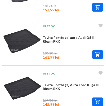
181,60 lei
157,99 lei
IN STOC
Tavita Portbagaj auto Audi Q5 II -
Rigum RKK
186,20 lei
161,99 lei
IN STOC
Tavita Portbagaj Auto Ford Kuga III -
Rigum RKK
164,36 lei
142,99 lei