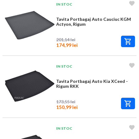
IN STOC
Tavita Portbagaj Auto Cauciuc KGM
Actyon, Rigum
201,14 lei
174,99 lei
IN STOC
Tavita Portbagaj Auto Kia XCeed -
Rigum RKK
173,55 lei
150,99 lei
IN STOC