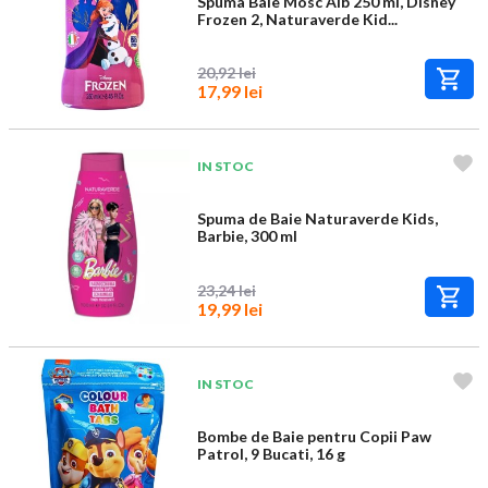
Spuma Baie Mosc Alb 250 ml, Disney
Frozen 2, Naturaverde Kid...
20,92 lei
17,99 lei
IN STOC
Spuma de Baie Naturaverde Kids,
Barbie, 300 ml
23,24 lei
19,99 lei
IN STOC
Bombe de Baie pentru Copii Paw
Patrol, 9 Bucati, 16 g