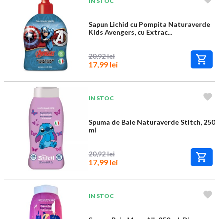
IN STOC
Sapun Lichid cu Pompita Naturaverde
Kids Avengers, cu Extrac...
20,92 lei
17,99 lei
IN STOC
Spuma de Baie Naturaverde Stitch, 250
ml
20,92 lei
17,99 lei
IN STOC