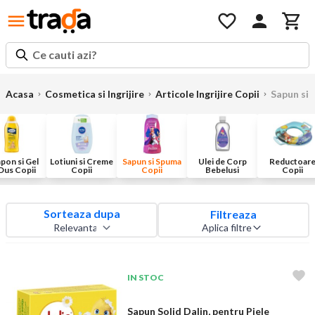
Ce cauti azi?
Acasa
Cosmetica si Ingrijire
Articole Ingrijire Copii
Sapun si 
pon si Gel
Lotiuni si Creme
Sapun si Spuma
Ulei de Corp
Reductoar
Dus Copii
Copii
Copii
Bebelusi
Copii
Sorteaza dupa
Filtreaza
Aplica filtre
IN STOC
Sapun Solid Dalin, pentru Piele