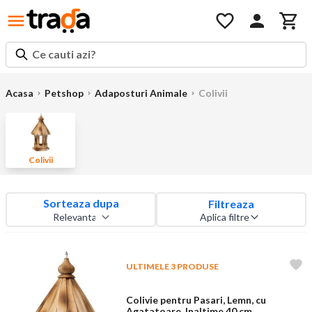
Ce cauti azi?
Acasa
Petshop
Adaposturi Animale
Colivii
Colivii
Sorteaza dupa
Filtreaza
Aplica filtre
ULTIMELE 3 PRODUSE
Colivie pentru Pasari, Lemn, cu
Agatatoare, Inaltime 40 cm