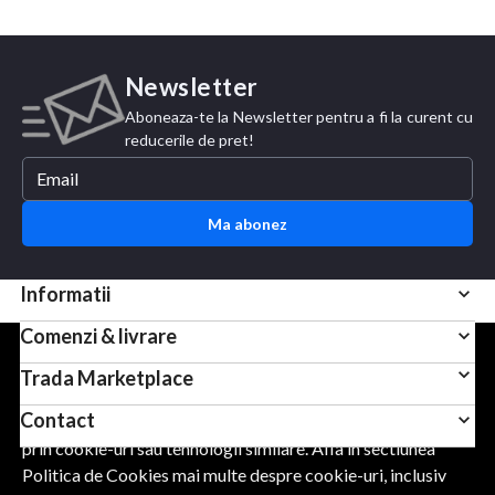
Newsletter
Aboneaza-te la Newsletter pentru a fi la curent cu
reducerile de pret!
Ma abonez
Informatii
Comenzi & livrare
Pentru scopuri precum afisarea de continut personalizat,
Trada Marketplace
folosim module cookie sau tehnologii similare. Apasand
Contact
Accept, esti de acord sa permiti colectarea de informatii
prin cookie-uri sau tehnologii similare. Afla in sectiunea
Politica de Cookies mai multe despre cookie-uri, inclusiv
URMARESTE-NE