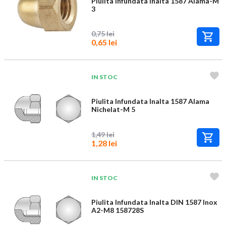
Piulita Infundata Inalta 1587 Alama-M
3
0,75 lei
0,65 lei
IN STOC
Piulita Infundata Inalta 1587 Alama
Nichelat-M 5
1,49 lei
1,28 lei
IN STOC
Piulita Infundata Inalta DIN 1587 Inox
A2-M8 158728S