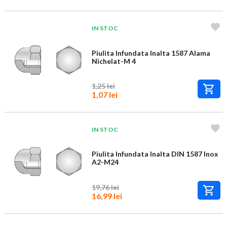
IN STOC
Piulita Infundata Inalta 1587 Alama
Nichelat-M 4
1,25 lei
1,07 lei
IN STOC
Piulita Infundata Inalta DIN 1587 Inox
A2-M24
19,76 lei
16,99 lei