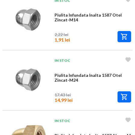
IN STOC
Piulita Infundata Inalta 1587 Otel
Zincat-M14
2,22 lei
1,91 lei
IN STOC
Piulita Infundata Inalta 1587 Otel
Zincat-M24
17,43 lei
14,99 lei
IN STOC