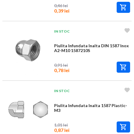
0,46 lei
0,39 lei
IN STOC
Piulita Infundata Inalta DIN 1587 Inox
A2-M10 1587210S
0,91 lei
0,78 lei
IN STOC
Piulita Infundata Inalta 1587 Plastic-
M3
1,01 lei
0,87 lei