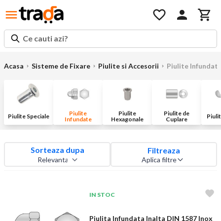
Ce cauti azi?
Acasa
Sisteme de Fixare
Piulite si Accesorii
Piulite Infundat
Piulite
Piulite
Piulite de
Piulite Speciale
Piuli
Infundate
Hexagonale
Cuplare
Sorteaza dupa
Filtreaza
Aplica filtre
IN STOC
Piulita Infundata Inalta DIN 1587 Inox