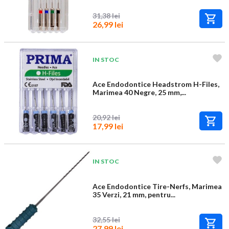
31,38 lei
26,99 lei
IN STOC
Ace Endodontice Headstrom H-Files,
Marimea 40 Negre, 25 mm,...
20,92 lei
17,99 lei
IN STOC
Ace Endodontice Tire-Nerfs, Marimea
35 Verzi, 21 mm, pentru...
32,55 lei
27,99 lei