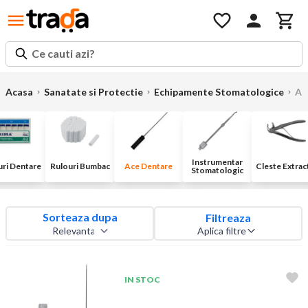
Ce cauti azi?
Acasa
Sanatate si Protectie
Echipamente Stomatologice
Ac
Instrumentar
ri Dentare
Rulouri Bumbac
Ace Dentare
Cleste Extrac
Stomatologic
Sorteaza dupa
Filtreaza
Aplica filtre
IN STOC