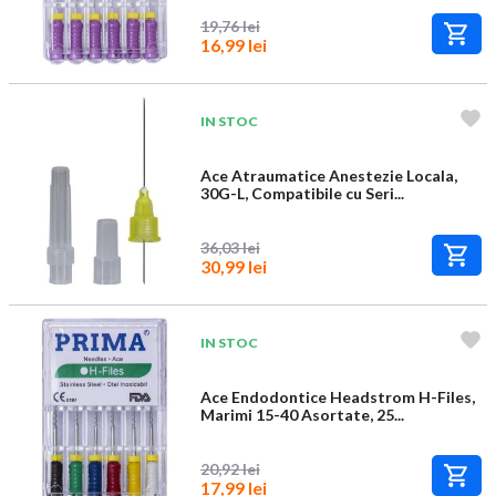
19,76 lei
16,99 lei
IN STOC
Ace Atraumatice Anestezie Locala,
30G-L, Compatibile cu Seri...
36,03 lei
30,99 lei
IN STOC
Ace Endodontice Headstrom H-Files,
Marimi 15-40 Asortate, 25...
20,92 lei
17,99 lei