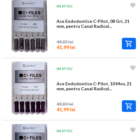
IN STOC
Ace Endodontice C-Pilot, 08 Gri, 21
mm, pentru Canal Radicul...
48,83 lei
41,99 lei
IN STOC
Ace Endodontice C-Pilot, 10 Mov, 21
mm, pentru Canal Radicul...
48,83 lei
41,99 lei
IN STOC