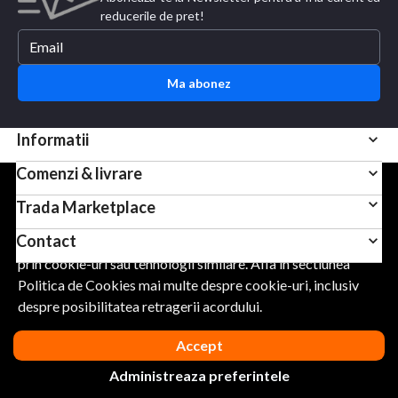
reducerile de pret!
Ma abonez
Informatii
Comenzi & livrare
Pentru scopuri precum afisarea de continut personalizat,
Trada Marketplace
folosim module cookie sau tehnologii similare. Apasand
Contact
Accept, esti de acord sa permiti colectarea de informatii
prin cookie-uri sau tehnologii similare. Afla in sectiunea
Politica de Cookies mai multe despre cookie-uri, inclusiv
URMARESTE-NE
despre posibilitatea retragerii acordului.
Accept
Administreaza preferintele