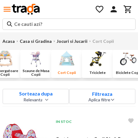
Ce cauti azi?
Acasa
Casa si Gradina
Jocuri si Jucarii
Cort Copii
ergatoare
Scaune de Masa
Cort Copii
Triciclete
Biciclete Cop
Copii
Copii
Sorteaza dupa
Filtreaza
Aplica filtre
IN STOC