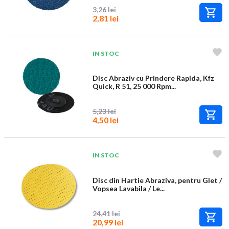
3,26 lei
2,81 lei
IN STOC
Disc Abraziv cu Prindere Rapida, Kfz
Quick, R 51, 25 000 Rpm...
5,23 lei
4,50 lei
IN STOC
Disc din Hartie Abraziva, pentru Glet /
Vopsea Lavabila / Le...
24,41 lei
20,99 lei