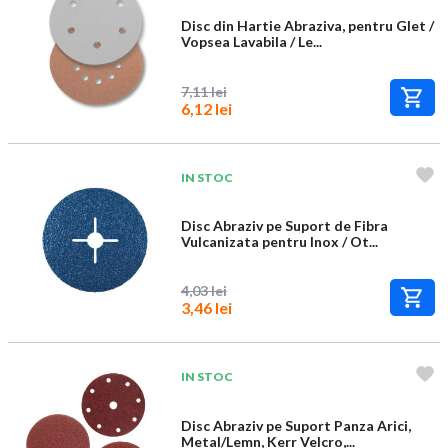
Disc din Hartie Abraziva, pentru Glet /
Vopsea Lavabila / Le...
7,11 lei
6,12 lei
IN STOC
Disc Abraziv pe Suport de Fibra
Vulcanizata pentru Inox / Ot...
4,03 lei
3,46 lei
IN STOC
Disc Abraziv pe Suport Panza Arici,
Metal/Lemn, Kerr Velcro,...