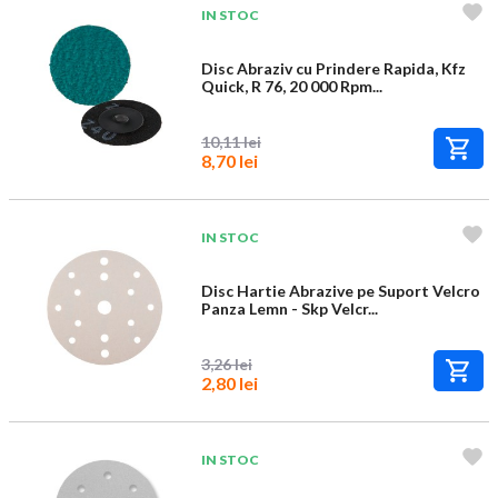
IN STOC
Disc Abraziv cu Prindere Rapida, Kfz
Quick, R 76, 20 000 Rpm...
10,11 lei
8,70 lei
IN STOC
Disc Hartie Abrazive pe Suport Velcro
Panza Lemn - Skp Velcr...
3,26 lei
2,80 lei
IN STOC