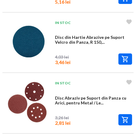
5,16 lei
IN STOC
Disc din Hartie Abrazive pe Suport
Velcro din Panza, R 150,...
4,03 lei
3,46 lei
IN STOC
Disc Abraziv pe Suport din Panza cu
Arici, pentru Metal / Le...
3,26 lei
2,81 lei