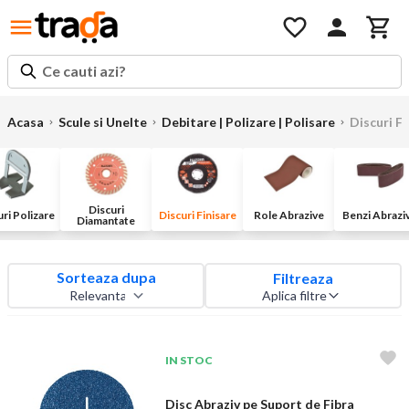
Ce cauti azi?
Acasa
Scule si Unelte
Debitare | Polizare | Polisare
Discuri Fi
Discuri
ri Polizare
Discuri Finisare
Role Abrazive
Benzi Abrazi
Diamantate
Sorteaza dupa
Filtreaza
Aplica filtre
IN STOC
Disc Abraziv pe Suport de Fibra