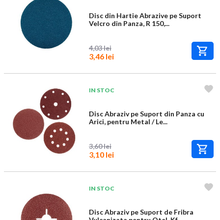
Disc din Hartie Abrazive pe Suport
Velcro din Panza, R 150,...
4,03 lei
3,46 lei
IN STOC
Disc Abraziv pe Suport din Panza cu
Arici, pentru Metal / Le...
3,60 lei
3,10 lei
IN STOC
Disc Abraziv pe Suport de Fribra
Vulcanizata pentru Otel, Kf...