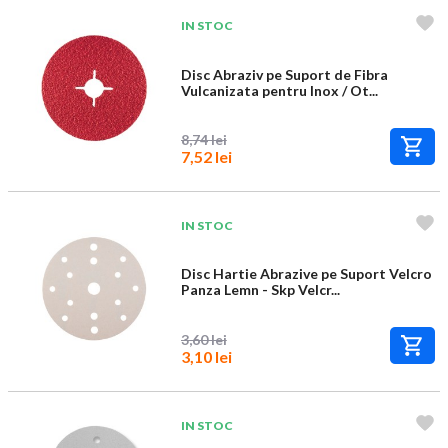
IN STOC
Disc Abraziv pe Suport de Fibra
Vulcanizata pentru Inox / Ot...
8,74 lei
7,52 lei
IN STOC
Disc Hartie Abrazive pe Suport Velcro
Panza Lemn - Skp Velcr...
3,60 lei
3,10 lei
IN STOC