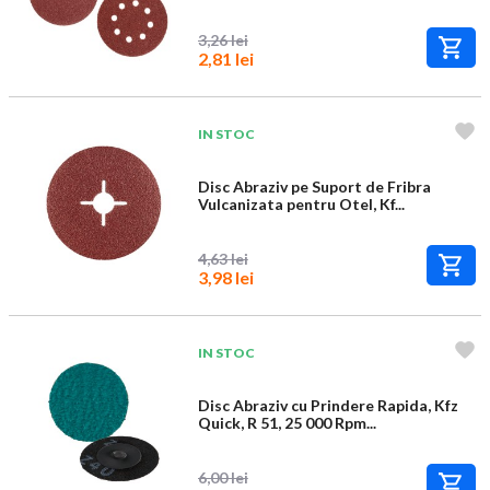
3,26 lei
2,81 lei
IN STOC
Disc Abraziv pe Suport de Fribra
Vulcanizata pentru Otel, Kf...
4,63 lei
3,98 lei
IN STOC
Disc Abraziv cu Prindere Rapida, Kfz
Quick, R 51, 25 000 Rpm...
6,00 lei