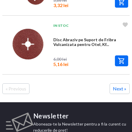
3,86 lei
3,32 lei
IN STOC
Disc Abraziv pe Suport de Fribra
Vulcanizata pentru Otel, Kf...
6,00 lei
5,16 lei
« Previous
Next »
Newsletter
Aboneaza-te la Newsletter pentru a fi la curent cu
reducerile de pret!