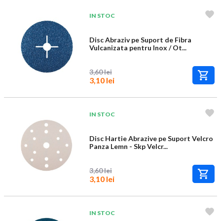
IN STOC
Disc Abraziv pe Suport de Fibra
Vulcanizata pentru Inox / Ot...
3,60 lei
3,10 lei
IN STOC
Disc Hartie Abrazive pe Suport Velcro
Panza Lemn - Skp Velcr...
3,60 lei
3,10 lei
IN STOC