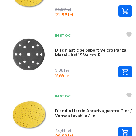
25,57 lei
21,99 lei
IN STOC
Disc Plastic pe Suport Velcro Panza,
Metal - Ksf15 Velcro, R...
3,08 lei
2,65 lei
IN STOC
Disc din Hartie Abraziva, pentru Glet /
Vopsea Lavabila / Le...
24,41 lei
20,99 lei