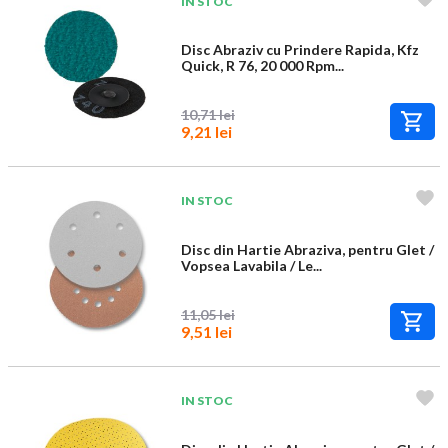
IN STOC
Disc Abraziv cu Prindere Rapida, Kfz
Quick, R 76, 20 000 Rpm...
10,71 lei
9,21 lei
IN STOC
Disc din Hartie Abraziva, pentru Glet /
Vopsea Lavabila / Le...
11,05 lei
9,51 lei
IN STOC