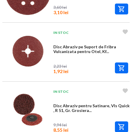
3,60 lei
3,10 lei
IN STOC
Disc Abraziv pe Suport de Fribra
Vulcanizata pentru Otel, Kf...
2,23 lei
1,92 lei
IN STOC
Disc Abraziv pentru Satinare, Vls Quick
, R 51, Gr. Grosiera...
9,94 lei
8,55 lei