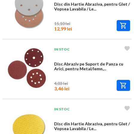
Disc din Hartie Abraziva, pentru Glet /
Vopsea Lavabila / Le...
15,10 lei
12,99 lei
IN STOC
Disc Abraziv pe Suport de Panza cu
Arici, pentru Metal/lemn,...
4,03 lei
3,46 lei
IN STOC
Disc din Hartie Abraziva, pentru Glet /
Vopsea Lavabila / Le...