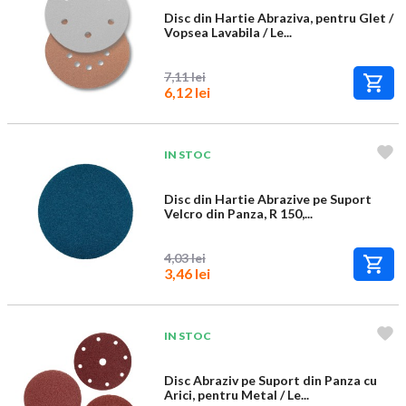
Disc din Hartie Abraziva, pentru Glet /
Vopsea Lavabila / Le...
7,11 lei
6,12 lei
IN STOC
Disc din Hartie Abrazive pe Suport
Velcro din Panza, R 150,...
4,03 lei
3,46 lei
IN STOC
Disc Abraziv pe Suport din Panza cu
Arici, pentru Metal / Le...