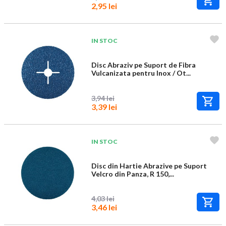
2,95 lei
IN STOC
Disc Abraziv pe Suport de Fibra
Vulcanizata pentru Inox / Ot...
3,94 lei
3,39 lei
IN STOC
Disc din Hartie Abrazive pe Suport
Velcro din Panza, R 150,...
4,03 lei
3,46 lei