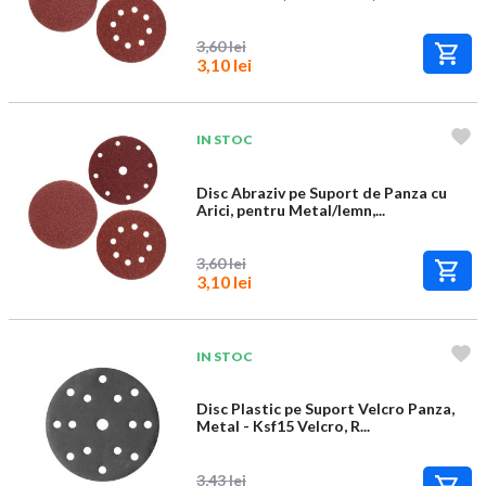
3,60 lei
3,10 lei
IN STOC
Disc Abraziv pe Suport de Panza cu
Arici, pentru Metal/lemn,...
3,60 lei
3,10 lei
IN STOC
Disc Plastic pe Suport Velcro Panza,
Metal - Ksf15 Velcro, R...
3,43 lei