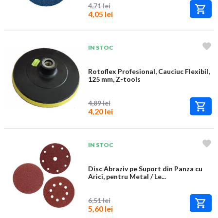
4,71 lei
4,05 lei
IN STOC
Rotoflex Profesional, Cauciuc Flexibil,
125 mm, Z-tools
4,89 lei
4,20 lei
IN STOC
Disc Abraziv pe Suport din Panza cu
Arici, pentru Metal / Le...
6,51 lei
5,60 lei