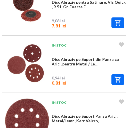
Disc Abraziv pentru Satinare, Vls Quick
, R 51, Gr. Foarte F...
9,08 lei
7,81 lei
IN STOC
Disc Abraziv pe Suport din Panza cu
Arici, pentru Metal / Le...
0,94 lei
0,81 lei
IN STOC
Disc Abraziv pe Suport Panza Arici,
Metal/Lemn, Kerr Velcro,...