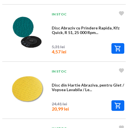
IN STOC
Disc Abraziv cu Prindere Rapida, Kfz
Quick, R 51, 25 000 Rpm...
5,31 lei
4,57 lei
IN STOC
Disc din Hartie Abraziva, pentru Glet /
Vopsea Lavabila / Le...
24,41 lei
20,99 lei