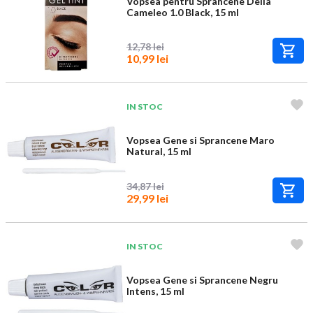
Vopsea pentru Sprancene Delia
Cameleo 1.0 Black, 15 ml
12,78 lei
10,99 lei
IN STOC
Vopsea Gene si Sprancene Maro
Natural, 15 ml
34,87 lei
29,99 lei
IN STOC
Vopsea Gene si Sprancene Negru
Intens, 15 ml