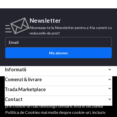
Newsletter
Aboneaza-te la Newsletter pentru a fi la curent cu
reducerile de pret!
Ma abonez
Informatii
Comenzi & livrare
Pentru scopuri precum afisarea de continut personalizat,
Trada Marketplace
folosim module cookie sau tehnologii similare. Apasand
Contact
Accept, esti de acord sa permiti colectarea de informatii
prin cookie-uri sau tehnologii similare. Afla in sectiunea
Politica de Cookies mai multe despre cookie-uri, inclusiv
URMARESTE-NE