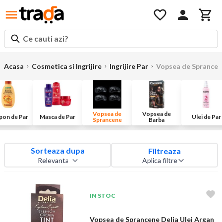
Ce cauti azi?
Acasa
Cosmetica si Ingrijire
Ingrijire Par
Vopsea de Sprance
Vopsea de
Vopsea de
pon de Par
Masca de Par
Ulei de Par
Sprancene
Barba
Sorteaza dupa
Filtreaza
Aplica filtre
IN STOC
Vopsea de Sprancene Delia Ulei Argan