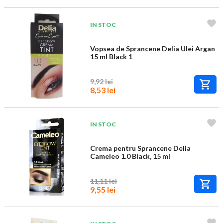
IN STOC
Vopsea de Sprancene Delia Ulei Argan
15 ml Black 1
9,92 lei
8,53 lei
IN STOC
Crema pentru Sprancene Delia
Cameleo 1.0 Black, 15 ml
11,11 lei
9,55 lei