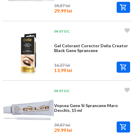
34,87 lei
29,99 lei
IN STOC
Gel Colorant Corector Delia Creator
Black Gene Sprancene
16,27 lei
13,99 lei
IN STOC
Vopsea Gene Si Sprancene Maro
Deschis, 15 ml
34,87 lei
29,99 lei