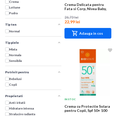
Crema
Crema Delicata pentru
Lotiune
Fata si Corp, Nivea Baby,
200 ml
Pudra
26,73 lei
22,99 lei
Tip ten
Normal
Adauga in cos
Tip piele
Mixta
Normala
Sensibila
Potrivit pentru
Bebelusi
Copii
Proprietati
IN STOC
Anti-iritatii
Crema cu Protectie Solara
Hidratare intensa
pentru Copii, Spf 50+ 100
Stralucire radianta
ml, Bios...