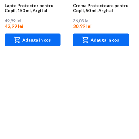
Lapte Protector pentru
Crema Protectoare pentru
Copii, 150 ml, Argital
Copii, 50 ml, Argital
49,99 lei
36,03 lei
42,99 lei
30,99 lei
Adauga in cos
Adauga in cos