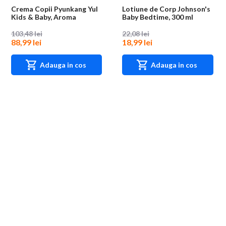
Crema Copii Pyunkang Yul
Lotiune de Corp Johnson's
Kids & Baby, Aroma
Baby Bedtime, 300 ml
Portocala Dulce,...
103,48 lei
22,08 lei
88,99 lei
18,99 lei
Adauga in cos
Adauga in cos