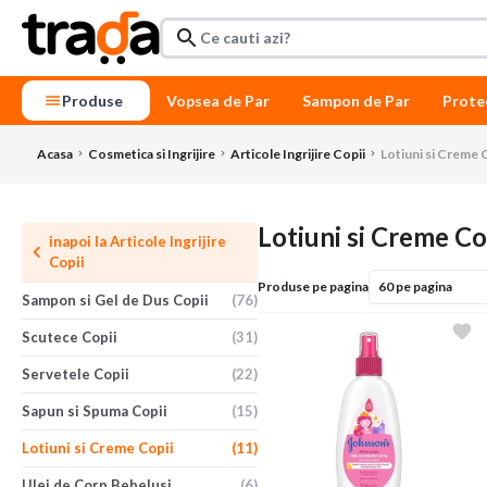
Produse
Vopsea de Par
Sampon de Par
Prote
Acasa
Cosmetica si Ingrijire
Articole Ingrijire Copii
Lotiuni si Creme 
Lotiuni si Creme Co
inapoi la
Articole Ingrijire
Copii
Produse pe pagina
Sampon si Gel de Dus Copii
(76)
Scutece Copii
(31)
Servetele Copii
(22)
Sapun si Spuma Copii
(15)
Lotiuni si Creme Copii
(11)
Ulei de Corp Bebelusi
(6)