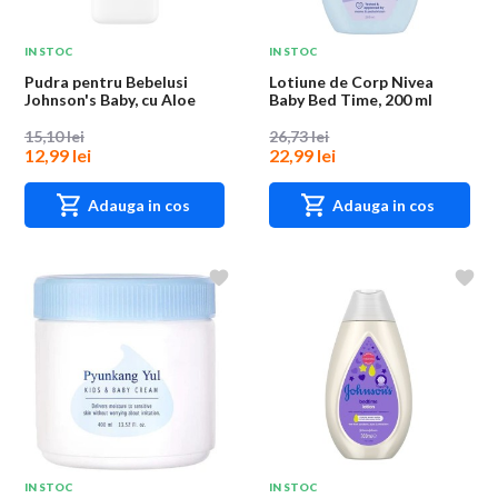
IN STOC
IN STOC
Pudra pentru Bebelusi
Lotiune de Corp Nivea
Johnson's Baby, cu Aloe
Baby Bed Time, 200 ml
Vera si Vitami...
15,10 lei
26,73 lei
12,99 lei
22,99 lei
Adauga in cos
Adauga in cos
IN STOC
IN STOC