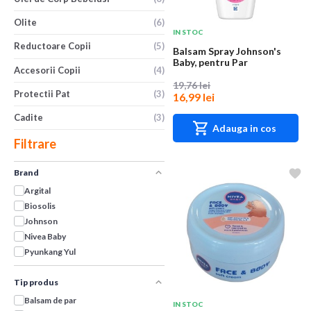
Olite
(6)
IN STOC
Reductoare Copii
(5)
Balsam Spray Johnson's
Baby, pentru Par
Accesorii Copii
(4)
Stralucitor, 200 ml
19,76 lei
Protectii Pat
(3)
16,99 lei
Cadite
(3)
Adauga in cos
Filtrare
Brand
Argital
Biosolis
Johnson
Nivea Baby
Pyunkang Yul
Tip produs
Balsam de par
IN STOC