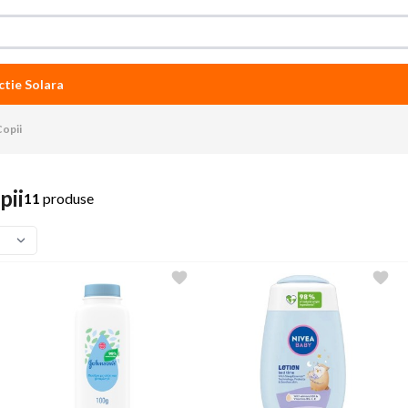
ctie Solara
Copii
pii
11
produse