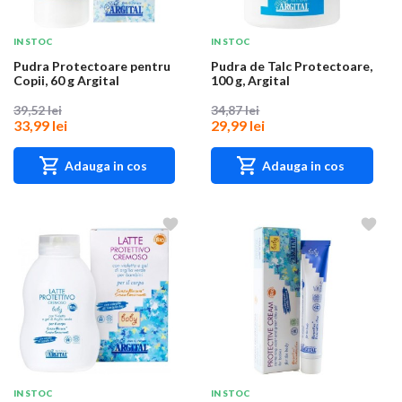
IN STOC
IN STOC
Pudra Protectoare pentru
Pudra de Talc Protectoare,
Copii, 60 g Argital
100 g, Argital
39,52 lei
34,87 lei
33,99 lei
29,99 lei
Adauga in cos
Adauga in cos
IN STOC
IN STOC