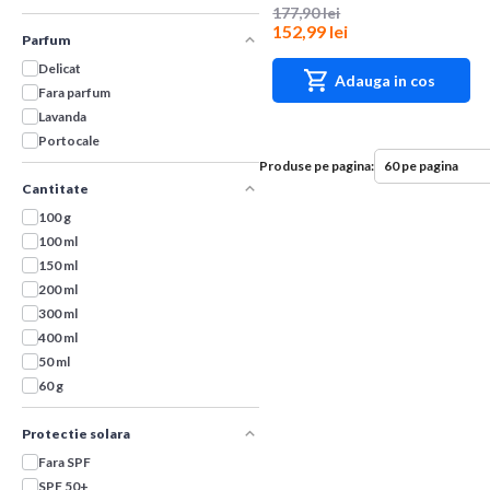
177,90 lei
152,99 lei
Parfum
Delicat
Adauga in cos
Fara parfum
Lavanda
Portocale
Produse pe pagina:
Cantitate
100 g
100 ml
150 ml
200 ml
300 ml
400 ml
50 ml
60 g
Protectie solara
Fara SPF
SPF 50+