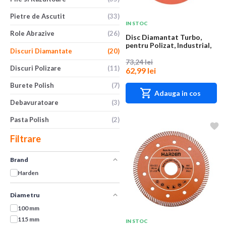
Pietre de Ascutit
(33)
IN STOC
Role Abrazive
(26)
Disc Diamantat Turbo,
pentru Polizat, Industrial,
Discuri Diamantate
(20)
Harden, 12...
73,24 lei
Discuri Polizare
(11)
62,99 lei
Burete Polish
(7)
Adauga in cos
Debavuratoare
(3)
Pasta Polish
(2)
Filtrare
Brand
Harden
Diametru
100 mm
115 mm
IN STOC