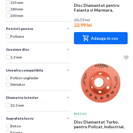
125 mm
Disc Diamantat pentru
180 mm
Faianta si Marmura,
Industrial, Harden...
230 mm
26,73 lei
22,99 lei
Potrivit pentru
Polizare
Adauga in cos
Grosime disc
1.3 mm
Unealta compatibila
Polizor unghiular
Slefuitor
Diametru interior
22.2 mm
IN STOC
Suprafata lucru
Disc Diamantat Turbo,
Beton
pentru Polizat, Industrial,
Harden, 10...
Faianta