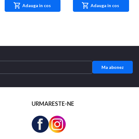
Adauga in cos
Adauga in cos
Ma abonez
URMARESTE-NE