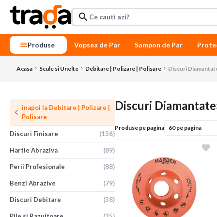
Produse
Vopsea de Par
Sampon de Par
Prote
Acasa
Scule si Unelte
Debitare | Polizare | Polisare
Discuri Diamantat
Discuri Diamantate
inapoi la
Debitare | Polizare |
Polisare
Produse pe pagina
Discuri Finisare
(136)
Hartie Abraziva
(89)
Perii Profesionale
(88)
Benzi Abrazive
(79)
Discuri Debitare
(38)
Pile si Razuitoare
(35)