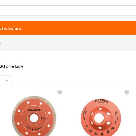
ctie Solara
e
20
produse