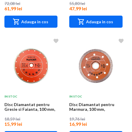
72,08 lei
55,80 lei
61,99 lei
47,99 lei
Adauga in cos
Adauga in cos
IN STOC
IN STOC
Disc Diamantat pentru
Disc Diamantat pentru
Gresie si Faianta, 100 mm,
Marmura, 100 mm,
Prindere 20...
Prindere 20 mm, Harde...
18,59 lei
19,76 lei
15,99 lei
16,99 lei