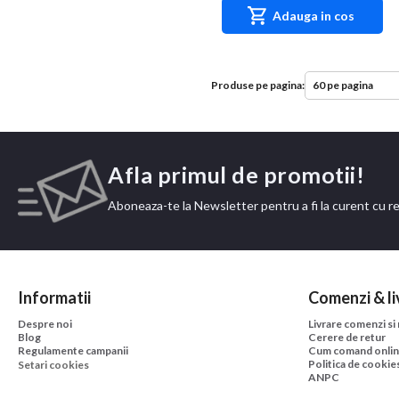
Adauga in cos
Produse pe pagina:
Afla primul de promotii!
Aboneaza-te la Newsletter pentru a fi la curent cu r
Informatii
Comenzi & li
Despre noi
Livrare comenzi si
Blog
Cerere de retur
Regulamente campanii
Cum comand onli
Politica de cookie
Setari cookies
ANPC