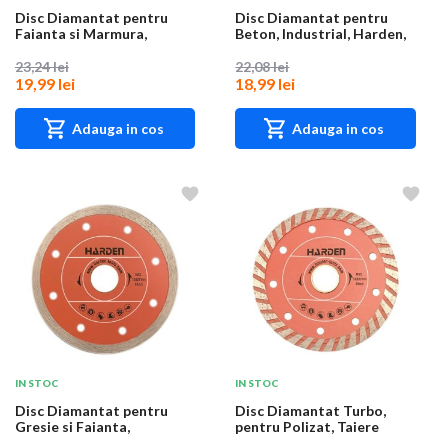
Disc Diamantat pentru
Disc Diamantat pentru
Faianta si Marmura,
Beton, Industrial, Harden,
Industrial, Harden...
115 mm, 22....
23,24 lei
22,08 lei
19,99 lei
18,99 lei
Adauga in cos
Adauga in cos
IN STOC
IN STOC
Disc Diamantat pentru
Disc Diamantat Turbo,
Gresie si Faianta,
pentru Polizat, Taiere
Industrial, Harden,...
Umeda, Industri...