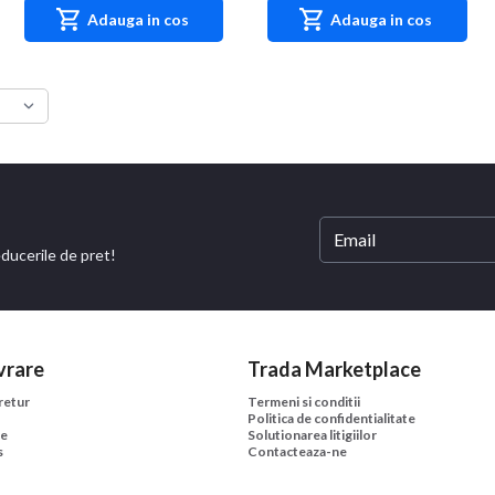
Adauga in cos
Adauga in cos
educerile de pret!
vrare
Trada Marketplace
 retur
Termeni si conditii
Politica de confidentialitate
ne
Solutionarea litigiilor
s
Contacteaza-ne