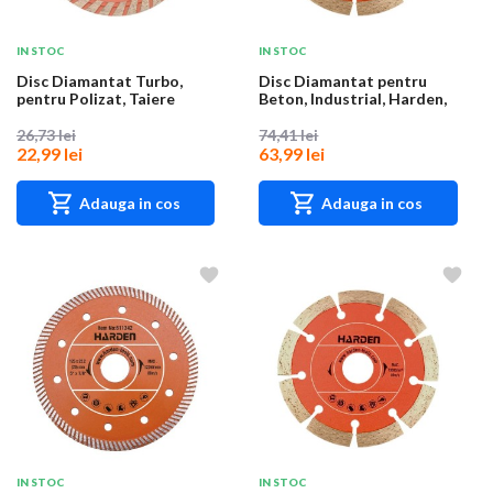
IN STOC
IN STOC
Disc Diamantat Turbo,
Disc Diamantat pentru
pentru Polizat, Taiere
Beton, Industrial, Harden,
Umeda, Industri...
230 mm, 22....
26,73 lei
74,41 lei
22,99 lei
63,99 lei
Adauga in cos
Adauga in cos
IN STOC
IN STOC