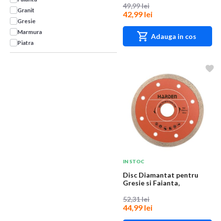
49,99 lei
Granit
42,99 lei
Gresie
Marmura
Adauga in cos
Piatra
IN STOC
Disc Diamantat pentru
Gresie si Faianta,
Industrial, Harden,...
52,31 lei
44,99 lei