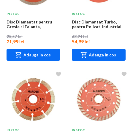
IN STOC
IN STOC
Disc Diamantat pentru
Disc Diamantat Turbo,
Gresie si Faianta,
pentru Polizat, Industrial,
Industrial, Harden,...
Harden, 11...
25,57 lei
63,94 lei
21,99 lei
54,99 lei
Adauga in cos
Adauga in cos
IN STOC
IN STOC