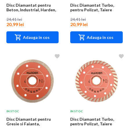
Disc Diamantat pentru
Disc Diamantat Turbo,
Beton, Industrial, Harden,
pentru Polizat, Taiere
125 mm, 22....
Umeda, Industri...
24,41 lei
24,41 lei
20,99 lei
20,99 lei
Adauga in cos
Adauga in cos
IN STOC
IN STOC
Disc Diamantat pentru
Disc Diamantat Turbo,
Gresie si Faianta,
pentru Polizat, Taiere
Industrial, Harden,...
Umeda, Industri...