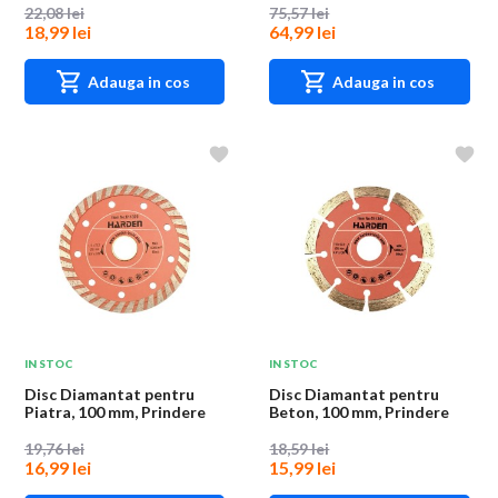
22,08 lei
75,57 lei
18,99 lei
64,99 lei
Adauga in cos
Adauga in cos
IN STOC
IN STOC
Disc Diamantat pentru
Disc Diamantat pentru
Piatra, 100 mm, Prindere
Beton, 100 mm, Prindere
20 mm, Harden
20 mm, Harden
19,76 lei
18,59 lei
16,99 lei
15,99 lei