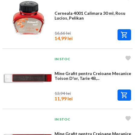
Cerneala 4001 Calimara 30 ml, Rosu
Lucios, Pelikan
16,66 lei
14,99 lei
IN STOC
Mine Grafit pentru Creioane Mecanice
Toison D'or, Tarie 4B,...
13,94 lei
11,99 lei
IN STOC
Mine Grafit pentru Creioane Mecanice