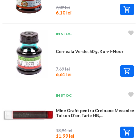
7,09 lei
6,10 lei
IN STOC
Cerneala Verde, 50 g, Koh-I-Noor
7,69 lei
6,61 lei
IN STOC
Mine Grafit pentru Creioane Mecanice
Toison D'or, Tarie HB,...
13,94 lei
11,99 lei