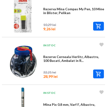
Rezerva Mina Compas My Pen, 10 Mine
in Blister, Pelikan
10,29 lei
9,26 lei
IN STOC
Rezerve Cerneala Herlitz, Albastru,
100 Bucati, Ambalat in R...
32,21 lei
28,99 lei
IN STOC
Mina Pix 0.8 mm, Varf F, Albastru,