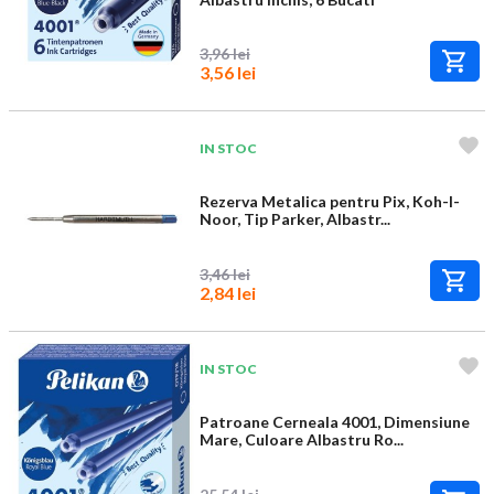
3,96 lei
3,56 lei
IN STOC
Rezerva Metalica pentru Pix, Koh-I-
Noor, Tip Parker, Albastr...
3,46 lei
2,84 lei
IN STOC
Patroane Cerneala 4001, Dimensiune
Mare, Culoare Albastru Ro...