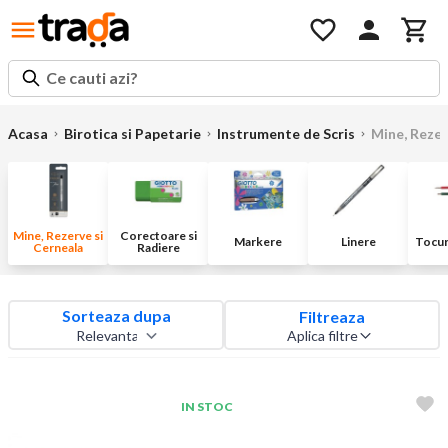
Ce cauti azi?
Acasa
Birotica si Papetarie
Instrumente de Scris
Mine, Rezer
Mine, Rezerve si
Corectoare si
Markere
Linere
Tocuri
Cerneala
Radiere
Sorteaza dupa
Filtreaza
Aplica filtre
IN STOC