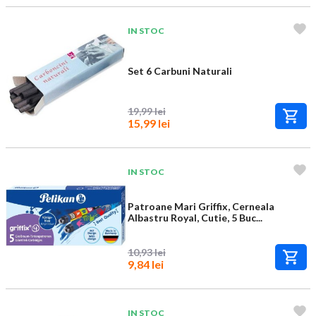
IN STOC
Set 6 Carbuni Naturali
19,99 lei
15,99 lei
IN STOC
Patroane Mari Griffix, Cerneala
Albastru Royal, Cutie, 5 Buc...
10,93 lei
9,84 lei
IN STOC