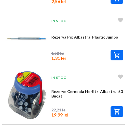
2,56 lei
IN STOC
Rezerva Pix Albastra, Plastic Jumbo
1,52 lei
1,31 lei
IN STOC
Rezerve Cerneala Herlitz, Albastru, 50
Bucati
22,21 lei
19,99 lei