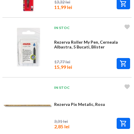
13,32 lei
11,99 lei
IN STOC
Rezerva Roller My Pen, Cerneala
Albastra, 5 Bucati, Blister
17,77 lei
15,99 lei
IN STOC
Rezerva Pix Metalic, Rosu
3,31 lei
2,85 lei