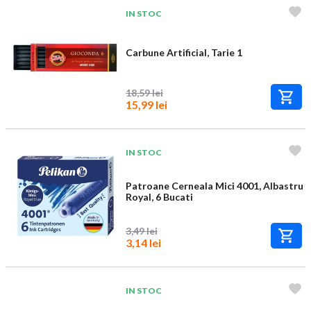
IN STOC
Carbune Artificial, Tarie 1
18,59 lei
15,99 lei
IN STOC
Patroane Cerneala Mici 4001, Albastru
Royal, 6 Bucati
3,49 lei
3,14 lei
IN STOC