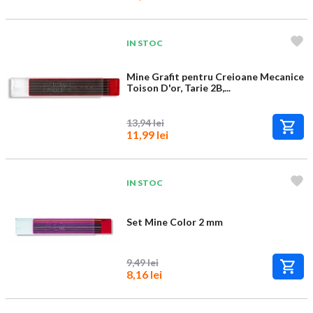
IN STOC
Mine Grafit pentru Creioane Mecanice
Toison D'or, Tarie 2B,...
13,94 lei
11,99 lei
IN STOC
Set Mine Color 2 mm
9,49 lei
8,16 lei