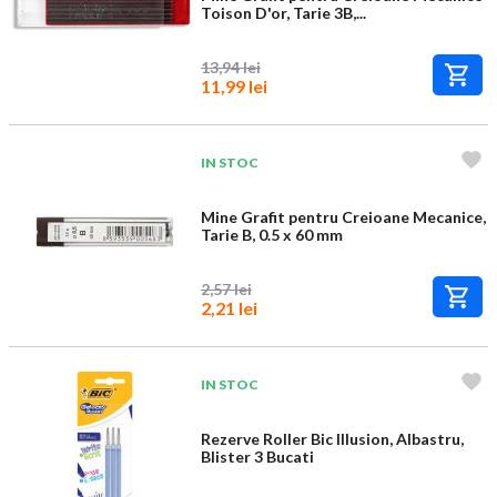
Toison D'or, Tarie 3B,...
13,94 lei
11,99 lei
IN STOC
Mine Grafit pentru Creioane Mecanice,
Tarie B, 0.5 x 60 mm
2,57 lei
2,21 lei
IN STOC
Rezerve Roller Bic Illusion, Albastru,
Blister 3 Bucati