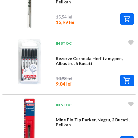
Pelikan
15,54 lei
13,99 lei
IN STOC
Rezerve Cerneala Herlitz my.pen,
Albastru, 5 Bucati
10,93 lei
9,84 lei
IN STOC
Mine Pix Tip Parker, Negru, 2 Bucati,
Pelikan