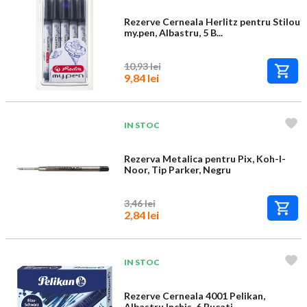
Rezerve Cerneala Herlitz pentru Stilou
my.pen, Albastru, 5 B...
10,93 lei
9,84 lei
IN STOC
Rezerva Metalica pentru Pix, Koh-I-
Noor, Tip Parker, Negru
3,46 lei
2,84 lei
IN STOC
Rezerve Cerneala 4001 Pelikan,
Albastru Inchis, 6 Bucati