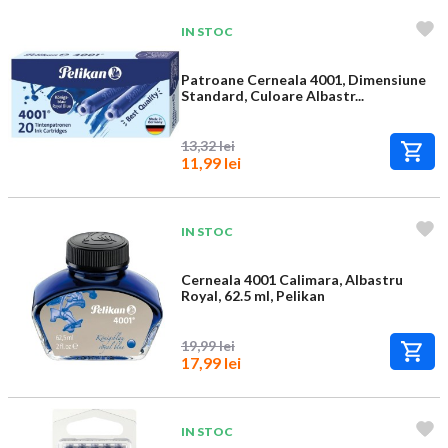
IN STOC
Patroane Cerneala 4001, Dimensiune
Standard, Culoare Albastr...
13,32 lei
11,99 lei
IN STOC
Cerneala 4001 Calimara, Albastru
Royal, 62.5 ml, Pelikan
19,99 lei
17,99 lei
IN STOC