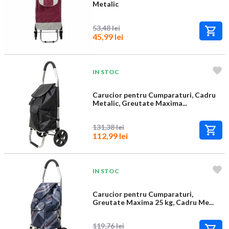
Metalic
53,48 lei
45,99 lei
IN STOC
Carucior pentru Cumparaturi, Cadru
Metalic, Greutate Maxima...
131,38 lei
112,99 lei
IN STOC
Carucior pentru Cumparaturi,
Greutate Maxima 25 kg, Cadru Me...
119,76 lei