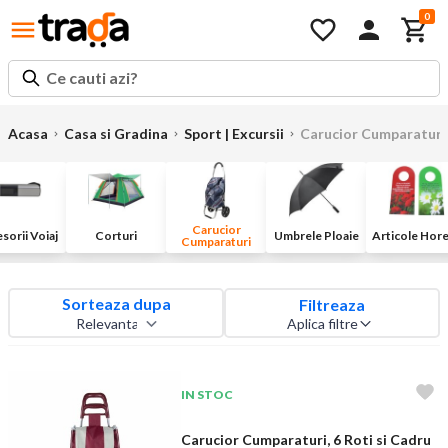
0
Ce cauti azi?
Acasa
Casa si Gradina
Sport | Excursii
Carucior Cumparaturi
Carucior
sorii Voiaj
Corturi
Umbrele Ploaie
Articole Hor
Cumparaturi
Sorteaza dupa
Filtreaza
Aplica filtre
IN STOC
Carucior Cumparaturi, 6 Roti si Cadru