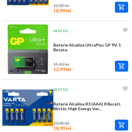
22,08 lei
18,99 lei
IN STOC
Baterie Alcalina UltraPlus GP 9V, 1
Bucata
15,10 lei
12,99 lei
IN STOC
Baterie Alcalina R3 (AAA) 8 Bucati,
Blister, High Energy Var...
22,08 lei
18,99 lei