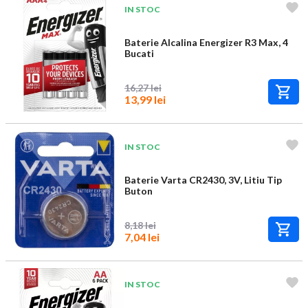
IN STOC
Baterie Alcalina Energizer R3 Max, 4
Bucati
16,27 lei
13,99 lei
IN STOC
Baterie Varta CR2430, 3V, Litiu Tip
Buton
8,18 lei
7,04 lei
IN STOC