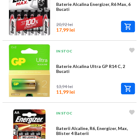
Baterie Alcalina Energizer, R6 Max, 6
Bucati
20,92 lei
17,99 lei
IN STOC
Baterie Alcalina Ultra GP R14 C, 2
Bucati
13,94 lei
11,99 lei
IN STOC
Baterii Alcaline, R6, Energizer, Max,
Blister 4 Baterii