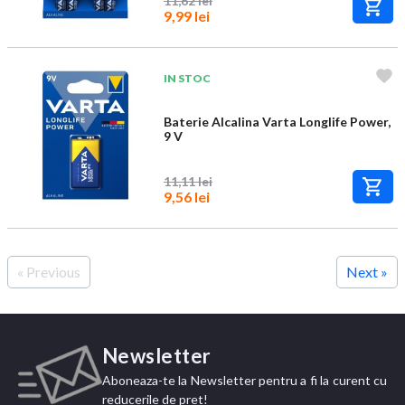
11,62 lei
9,99 lei
IN STOC
Baterie Alcalina Varta Longlife Power,
9 V
11,11 lei
9,56 lei
« Previous
Next »
Newsletter
Aboneaza-te la Newsletter pentru a fi la curent cu
reducerile de pret!