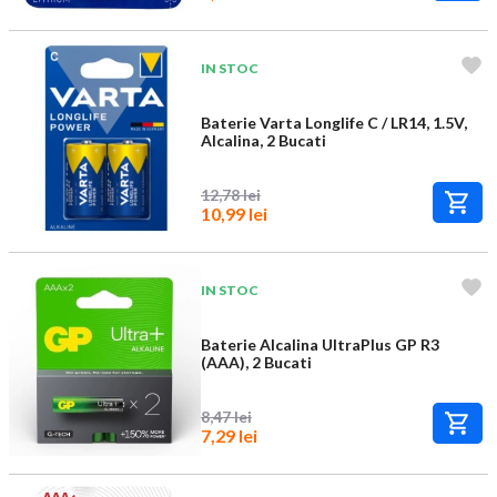
IN STOC
Baterie Varta Longlife C / LR14, 1.5V,
Alcalina, 2 Bucati
12,78 lei
10,99 lei
IN STOC
Baterie Alcalina UltraPlus GP R3
(AAA), 2 Bucati
8,47 lei
7,29 lei