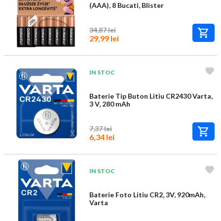
(AAA), 8 Bucati, Blister
34,87 lei
29,99 lei
IN STOC
Baterie Tip Buton Litiu CR2430 Varta,
3 V, 280 mAh
7,37 lei
6,34 lei
IN STOC
Baterie Foto Litiu CR2, 3V, 920mAh,
Varta