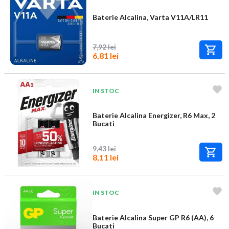
Baterie Alcalina, Varta V11A/LR11
7,92 lei
6,81 lei
IN STOC
Baterie Alcalina Energizer, R6 Max, 2
Bucati
9,43 lei
8,11 lei
IN STOC
Baterie Alcalina Super GP R6 (AA), 6
Bucati