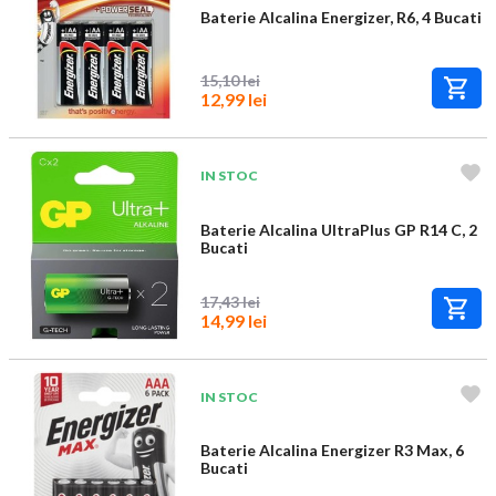
Baterie Alcalina Energizer, R6, 4 Bucati
15,10 lei
12,99 lei
IN STOC
Baterie Alcalina UltraPlus GP R14 C, 2
Bucati
17,43 lei
14,99 lei
IN STOC
Baterie Alcalina Energizer R3 Max, 6
Bucati