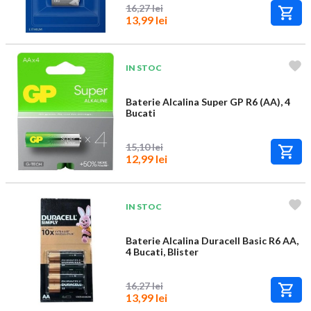
16,27 lei
13,99 lei
IN STOC
Baterie Alcalina Super GP R6 (AA), 4
Bucati
15,10 lei
12,99 lei
IN STOC
Baterie Alcalina Duracell Basic R6 AA,
4 Bucati, Blister
16,27 lei
13,99 lei