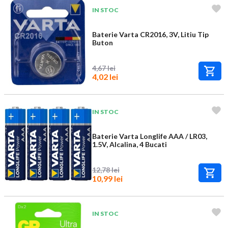
IN STOC
Baterie Varta CR2016, 3V, Litiu Tip
Buton
4,67 lei
4,02 lei
IN STOC
Baterie Varta Longlife AAA / LR03,
1.5V, Alcalina, 4 Bucati
12,78 lei
10,99 lei
IN STOC