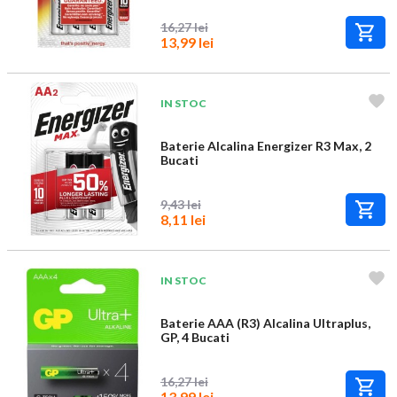
16,27 lei
13,99 lei
IN STOC
Baterie Alcalina Energizer R3 Max, 2
Bucati
9,43 lei
8,11 lei
IN STOC
Baterie AAA (R3) Alcalina Ultraplus,
GP, 4 Bucati
16,27 lei
13,99 lei