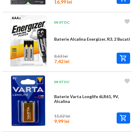
16,99 lei
IN STOC
Baterie Alcalina Energizer, R3, 2 Bucati
8,63 lei
7,42 lei
IN STOC
Baterie Varta Longlife 6LR61, 9V,
Alcalina
11,62 lei
9,99 lei