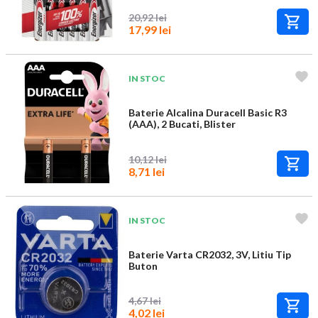
20,92 lei
17,99 lei
IN STOC
Baterie Alcalina Duracell Basic R3
(AAA), 2 Bucati, Blister
10,12 lei
8,71 lei
IN STOC
Baterie Varta CR2032, 3V, Litiu Tip
Buton
4,67 lei
4,02 lei