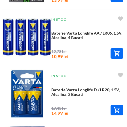
IN STOC
Baterie Varta Longlife AA / LR06, 1.5V,
Alcalina, 4 Bucati
12,78 lei
10,99 lei
IN STOC
Baterie Varta Longlife D / LR20, 1.5V,
Alcalina, 2 Bucati
17,43 lei
14,99 lei