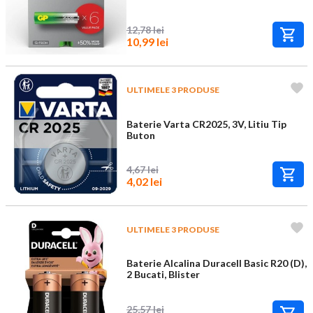
12,78 lei
10,99 lei
ULTIMELE 3 PRODUSE
Baterie Varta CR2025, 3V, Litiu Tip
Buton
4,67 lei
4,02 lei
ULTIMELE 3 PRODUSE
Baterie Alcalina Duracell Basic R20 (D),
2 Bucati, Blister
25,57 lei