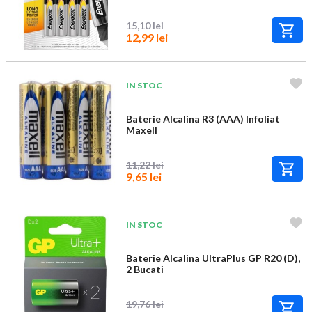
15,10 lei
12,99 lei
IN STOC
Baterie Alcalina R3 (AAA) Infoliat
Maxell
11,22 lei
9,65 lei
IN STOC
Baterie Alcalina UltraPlus GP R20 (D),
2 Bucati
19,76 lei