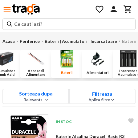
Ce cauti azi?
Acasa
Periferice
Baterii | Acumulatori | Incarcatoare
Baterii
umulator
Accesorii
Incarcator
Baterii
Alimentatori
umb Acid
Alimentare
Acumulator
Sorteaza dupa
Filtreaza
Aplica filtre
IN STOC
Baterie Alcalina Duracell Basic R3