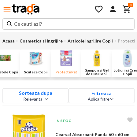
0
Ce cauti azi?
Acasa
Cosmetica si Ingrijire
Articole Ingrijire Copii
Protectii
Sampon si Gel
Lotiuni si Cr
etele Copii
Scutece Copii
Protectii Pat
de Dus Copii
Copii
Sorteaza dupa
Filtreaza
Aplica filtre
IN STOC
Cearsaf Absorbant Panda 60 x 60 cm,