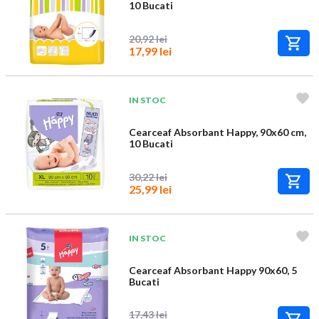
10 Bucati
20,92 lei
17,99 lei
IN STOC
Cearceaf Absorbant Happy, 90x60 cm,
10 Bucati
30,22 lei
25,99 lei
IN STOC
Cearceaf Absorbant Happy 90x60, 5
Bucati
17,43 lei