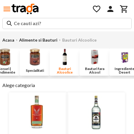
Ce cauti azi?
Acasa
Alimente si Bauturi
Bauturi Alcoolice
Sosuri |
Bauturi
Bauturi fara
Ingredient
Specialitati
ndimente
Alcoolice
Alcool
Desert
Alege categoria