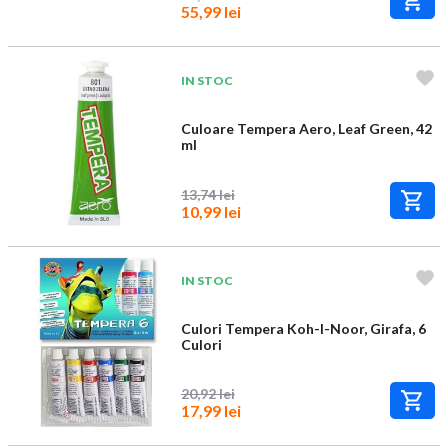
55,99 lei
IN STOC
Culoare Tempera Aero, Leaf Green, 42
ml
13,74 lei
10,99 lei
IN STOC
Culori Tempera Koh-I-Noor, Girafa, 6
Culori
20,92 lei
17,99 lei