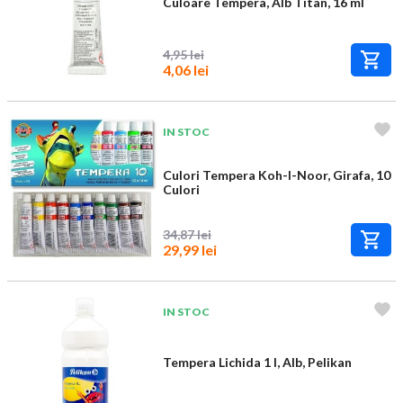
Culoare Tempera, Alb Titan, 16 ml
4,95 lei
4,06 lei
IN STOC
Culori Tempera Koh-I-Noor, Girafa, 10
Culori
34,87 lei
29,99 lei
IN STOC
Tempera Lichida 1 l, Alb, Pelikan