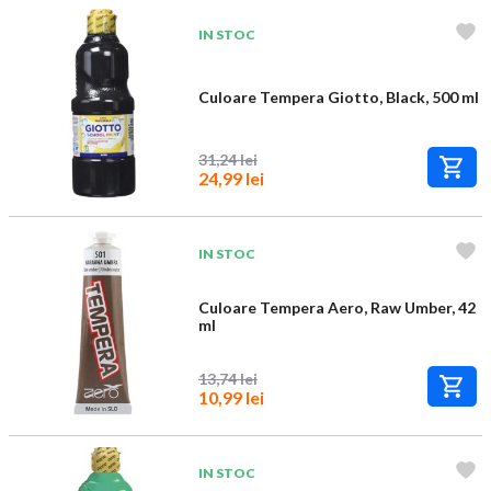
IN STOC
Culoare Tempera Giotto, Black, 500 ml
31,24 lei
24,99 lei
IN STOC
Culoare Tempera Aero, Raw Umber, 42
ml
13,74 lei
10,99 lei
IN STOC