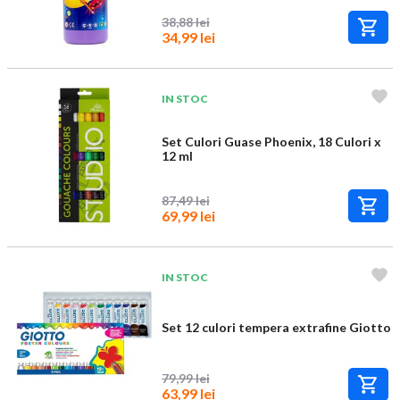
38,88 lei
34,99 lei
IN STOC
Set Culori Guase Phoenix, 18 Culori x
12 ml
87,49 lei
69,99 lei
IN STOC
Set 12 culori tempera extrafine Giotto
79,99 lei
63,99 lei