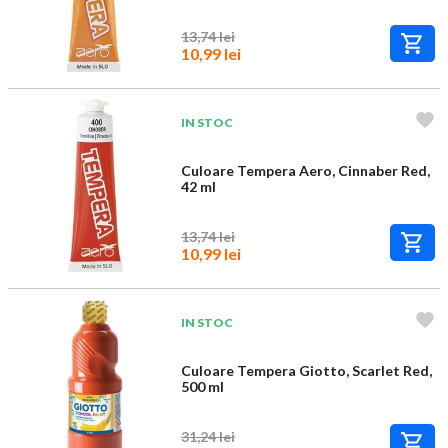
13,74 lei
10,99 lei
IN STOC
Culoare Tempera Aero, Cinnaber Red,
42 ml
13,74 lei
10,99 lei
IN STOC
Culoare Tempera Giotto, Scarlet Red,
500 ml
31,24 lei