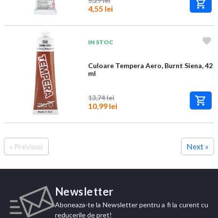
5,29 lei
4,55 lei
IN STOC
Culoare Tempera Aero, Burnt Siena, 42
ml
13,74 lei
10,99 lei
« Previous
Next »
Newsletter
Aboneaza-te la Newsletter pentru a fi la curent cu
reducerile de pret!