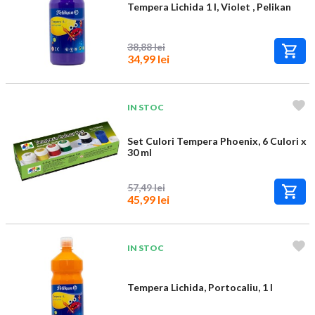
Tempera Lichida 1 l, Violet , Pelikan
38,88 lei
34,99 lei
IN STOC
Set Culori Tempera Phoenix, 6 Culori x
30 ml
57,49 lei
45,99 lei
IN STOC
Tempera Lichida, Portocaliu, 1 l