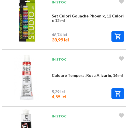
IN STOC
Set Culori Gouache Phoenix, 12 Culori
x 12 ml
48,74 lei
38,99 lei
IN STOC
Culoare Tempera, Rosu Alizarin, 16 ml
5,29 lei
4,55 lei
IN STOC