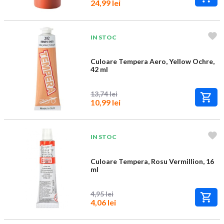
24,99 lei
IN STOC
Culoare Tempera Aero, Yellow Ochre,
42 ml
13,74 lei
10,99 lei
IN STOC
Culoare Tempera, Rosu Vermillion, 16
ml
4,95 lei
4,06 lei