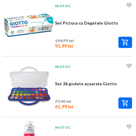
IN STOC
Set Pictura cu Degetele Giotto
114,99 lei
91,99 lei
IN STOC
Set 36 godete acuarela Giotto
77,49 lei
61,99 lei
IN STOC