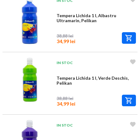
IN STOC
Tempera Lichida 1 l, Albastru
Ultramarin, Pelikan
38,88 lei
34,99 lei
IN STOC
Tempera Lichida 1 l, Verde Deschis,
Pelikan
38,88 lei
34,99 lei
IN STOC