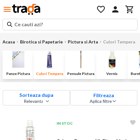
Ce cauti azi?
Acasa
Birotica si Papetarie
Pictura si Arta
Culori Tempera
Panze Pictura
Culori Tempera
Pensule Pictura
Vernis
Buret
Sorteaza dupa
Filtreaza
Aplica filtre
IN STOC