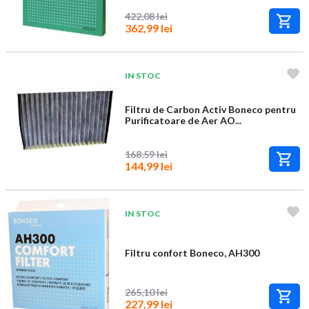
422,08 lei
362,99 lei
IN STOC
Filtru de Carbon Activ Boneco pentru
Purificatoare de Aer AO...
168,59 lei
144,99 lei
IN STOC
Filtru confort Boneco, AH300
265,10 lei
227,99 lei