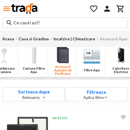
Ce cauti azi?
Acasa
Casa si Gradina
Incalzire | Climatizare
Accesorii Apara
Accesorii
tilatoare
Cartuse Filtre
Calorifere
Aparate de
Filtre Apa
Camera
Apa
Electrice
Purificare
Sorteaza dupa
Filtreaza
Aplica filtre
IN STOC