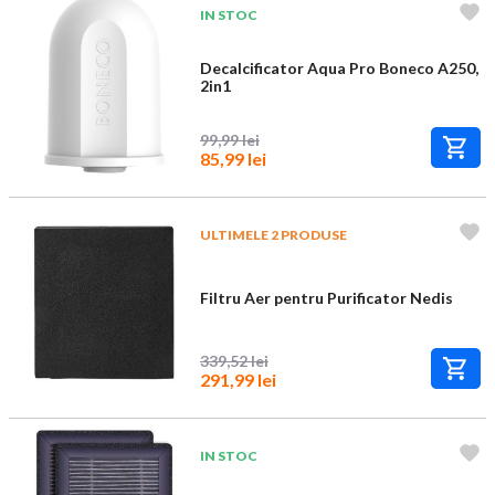
IN STOC
Decalcificator Aqua Pro Boneco A250,
2in1
99,99 lei
85,99 lei
ULTIMELE 2 PRODUSE
Filtru Aer pentru Purificator Nedis
339,52 lei
291,99 lei
IN STOC