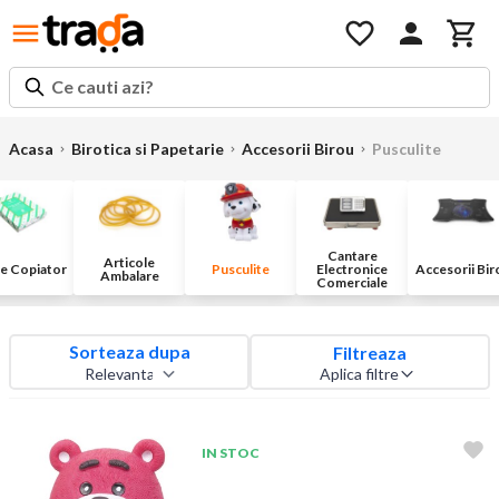
Ce cauti azi?
Acasa
Birotica si Papetarie
Accesorii Birou
Pusculite
Cantare
Articole
ie Copiator
Pusculite
Electronice
Accesorii Bir
Ambalare
Comerciale
Sorteaza dupa
Filtreaza
Aplica filtre
IN STOC